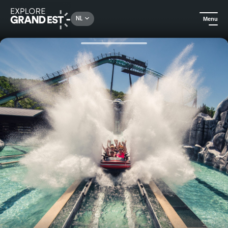
Rechercher un lieu, une activité...
NL
Menu
Kijk je ogen uit in de Grand Est
Attractieparken & Dierentuinen
Dagtrip naar Nigloland pretpark