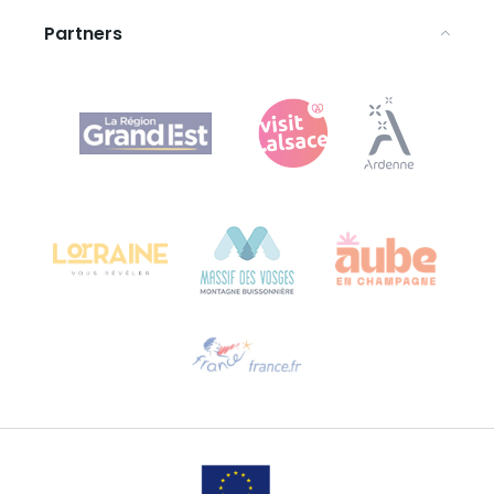
Partners
Agence Régionale du Tourisme Grand Est
Bureau de Colmar (hoofdkantoor)
Château Kiener – Rue de Verdun 24
68000 COLMAR - FRANKRIJK
Hulp nodig?
Stuur ons een e-mail