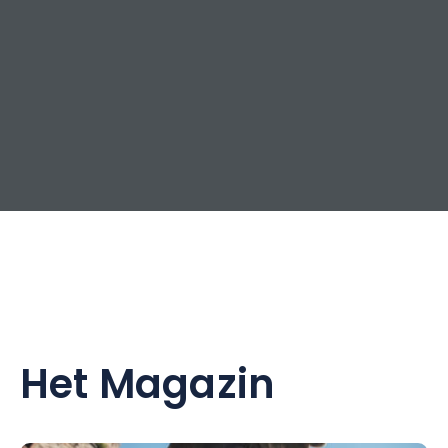
Op een steenworp afstand van het park nodigen Hôtel des
Pirates**** en Cabaïana je uit om je verblijf te verlengen in
een omgeving die geïnspireerd is door de mooiste
piratenlegendes.
Het restaurant van ons hotel, Erizo, verwelkomt gasten elke
avond en voor de lunch op zon- en feestdagen om te
genieten van zijn verfijnde buffetten.
Toegang
Nigloland ligt in het hart van de Champagnestreek, tussen
Troyes en Chaumont, op slechts 2 uur van Parijs.
Parkeren is gratis.
Het Magazin
Nigloland
D 619
10200 Dolancourt
Tel: 03 25 27 94 52