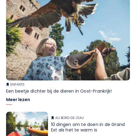
www.nigloland.fr
Openingsschema
Het park is geopend van 4 april tot 1 november 2025,
volgens de kalender die beschikbaar is op
www.nigloland.fr.
ENFANTS
Een beetje dichter bij de dieren in Oost-Frankrijk!
Meer lezen
AU BORD DE L'EAU
10 dingen om te doen in de Grand
Est als het te warm is