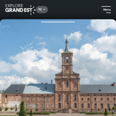
Rechercher un lieu, une activité...
NL
Menu
Kijk je ogen uit in de Grand Est
Erfgoed & geschiedenis
Abbaye de Moyenmoutier: De barok