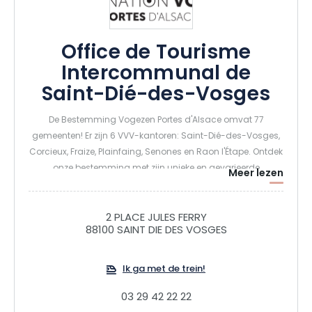
Office de Tourisme
Intercommunal de
Saint-Dié-des-Vosges
De Bestemming Vogezen Portes d'Alsace omvat 77
gemeenten! Er zijn 6 VVV-kantoren: Saint-Dié-des-Vosges,
Corcieux, Fraize, Plainfaing, Senones en Raon l'Étape. Ontdek
onze bestemming met zijn unieke en gevarieerde
Meer lezen
landschappen, treed in de voetsporen van onze grote
figuren, adem de zuivere berglucht in, leer de plaatselijke
knowhow kennen, proef onze traditionele lekkernijen... De
2 PLACE JULES FERRY
88100 SAINT DIE DES VOSGES
Vogezen Portes d'Alsace ontdekken is een bron van
geschiedenis, een land van authenticiteit, een zoektocht
naar betekenis, een concentraat van natuur en vooral een
Ik ga met de trein!
schatkamer!
03 29 42 22 22