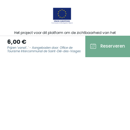
Het project voor dit platform om de zichtbaarheid van het
toeristisch, sportief, cultureel en wijntoeristisch aanbod van de
6,00 €
Grand Est te verbeteren werd gefinancierd door de EFRO in het
Reserveren
kader van de respons van de Europese Unie op de COVID-19-
Prijzen 'vanaf...' - Aangeboden door: Office de
pandemie.
Tourisme Intercommunal de Saint-Dié-des-Vosges
E-MAIL
*
Agence Régionale du Tourisme Grand Est ©2026 - Alle rechten
voorbehouden.
Algemene gebruiksvoorwaarden
Wettelijke vermeldingen
Privacyverklaring
AVG