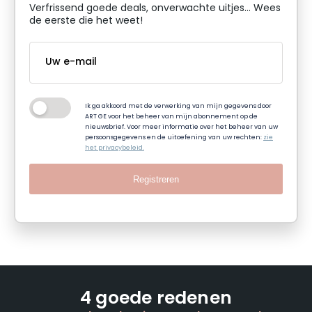
Verfrissend goede deals, onverwachte uitjes... Wees
de eerste die het weet!
Ik ga akkoord met de verwerking van mijn gegevens door
ART GE voor het beheer van mijn abonnement op de
nieuwsbrief. Voor meer informatie over het beheer van uw
persoonsgegevens en de uitoefening van uw rechten:
zie
het privacybeleid.
Registreren
4 goede redenen