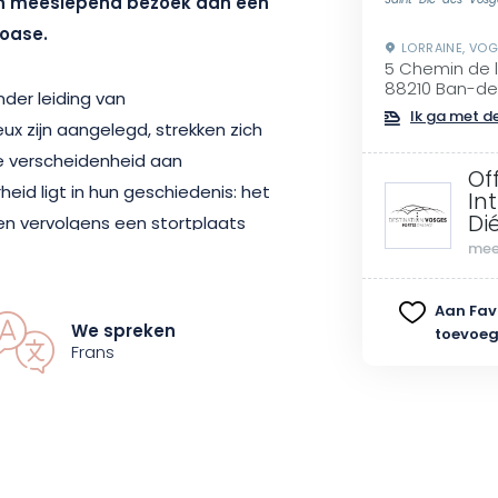
en meeslepend bezoek aan een
Saint-Dié-des-Vosg
 oase.
LORRAINE, VO
5 Chemin de l
88210 Ban-d
nder leiding van
Ik ga met de
x zijn aangelegd, strekken zich
te verscheidenheid aan
Of
eid ligt in hun geschiedenis: het
In
Di
en vervolgens een stortplaats
mee
rmd tot een landschappelijke
e paden ontdekt u een
Aan Fav
appen, waar heide en andere
We spreken
toevoe
heen een levendig decor
Frans
s een oude greppel, herinneren
 plek en geven het bezoek een