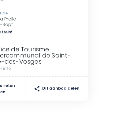
es
GEZEN
a Prelle
e-Sapt
 trein!
fice de Tourisme
tercommunal de Saint-
é-des-Vosges
r info
orieten
Dit aanbod delen
gen