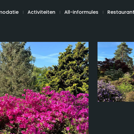
odatie
Activiteiten
All-informules
Restauran