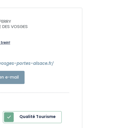
 FERRY
IE DES VOSGES
trein!
osges-portes-alsace.fr/
en e-mail
Qualité Tourisme