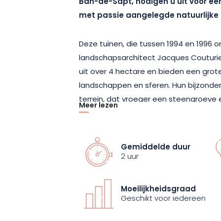
Ban-de-Sapt, nodigen u uit voor e
met passie aangelegde natuurlijke
Deze tuinen, die tussen 1994 en 1996 o
landschapsarchitect Jacques Couturieu
uit over 4 hectare en bieden een gro
landschappen en sferen. Hun bijzonderh
terrein, dat vroeger een steengroeve 
Meer lezen
was, is volledig gesaneerd en omgevo
botanische tuin. Al wandelend door d
aaneenschakeling van plantenlandsch
Gemiddelde duur
inheemse soorten door de seizoenen 
2 uur
vormen. Sporen uit het verleden, zoal
eveneens aan de geschiedenis van de
Moeilijkheidsgraad
erfgoeddimensie.
Geschikt voor iedereen