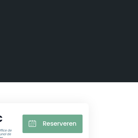
€
Reserveren
ffice de
unal de