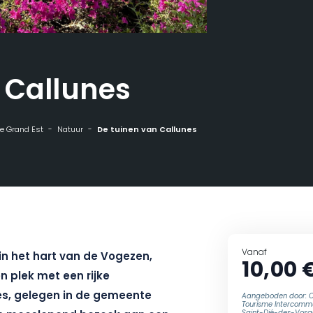
 Callunes
 de Grand Est
Natuur
De tuinen van Callunes
Vanaf
n het hart van de Vogezen,
10,00 
n plek met een rijke
es, gelegen in de gemeente
Aangeboden door: O
Tourisme Intercomm