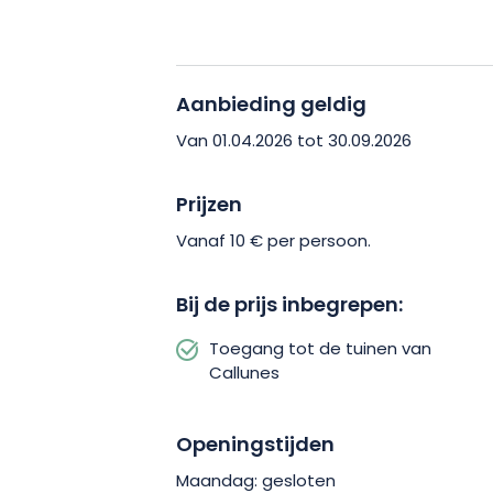
Tegenwoordig wordt deze privétuin b
die de ontwikkeling ervan voortzette
nog mooier te maken en aan een zo gro
ontdekken. Hun toewijding is merkbaar
Aanbieding geldig
en in de gastvrije sfeer die er heerst.
Van 01.04.2026 tot 30.09.2026
moment van rust, dat uitnodigt tot be
ontdekkingen.
Prijzen
Vanaf 10 € per persoon.
Laat u betoveren door deze uitzonderl
een plek te verkennen waar natuur, g
Bij de prijs inbegrepen:
samenkomen.
Toegang tot de tuinen van
Callunes
Openingstijden
Maandag: gesloten