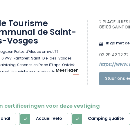
de Tourisme
2 PLACE JULES
88100 SAINT D
ommunal de Saint-
s-Vosges
Ik ga met de 
ogezen Portes d'Alsace omvat 77
03 29 42 22 22
jn 6 VVV-kantoren: Saint-Dié-des-Vosges,
https://www.v
 Plainfaing, Senones en Raon l'Étape. Ontdek
Meer lezen
met zijn unieke en gevarieerde
Stuur ons e
ed in de voetsporen van onze grote figuren,
erglucht in, leer de plaatselijke knowhow
 traditionele lekkernijen... De Vogezen Portes
en is een bron van geschiedenis, een land
en certificeringen voor deze vestiging
t, een zoektocht naar betekenis, een
natuur en vooral een schatkamer!
ional
Accueil Vélo
Camping qualité