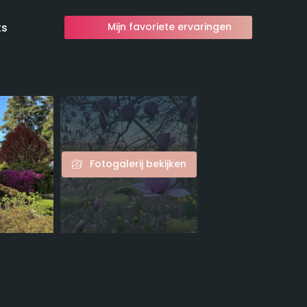
ts
Mijn favoriete ervaringen
Fotogalerij bekijken