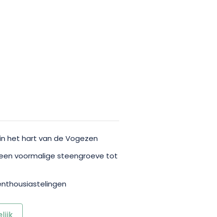
in het hart van de Vogezen
een voormalige steengroeve tot
enthousiastelingen
ijk