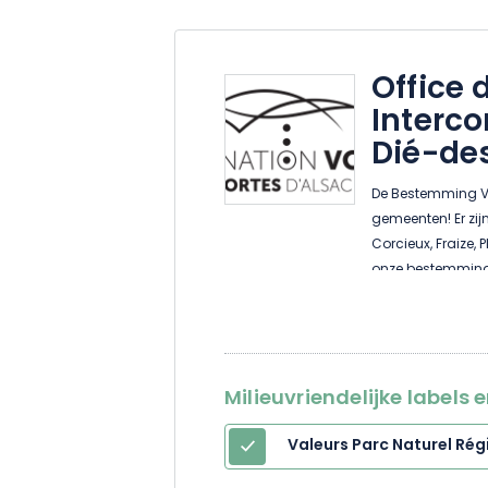
Office 
Interc
Dié-de
De Bestemming V
gemeenten! Er zi
Corcieux, Fraize,
onze bestemming 
landschappen, tre
adem de zuivere b
kennen, proef onze
d'Alsace ontdekk
Milieuvriendelijke labels 
van authenticitei
concentraat van 
Valeurs Parc Naturel Rég