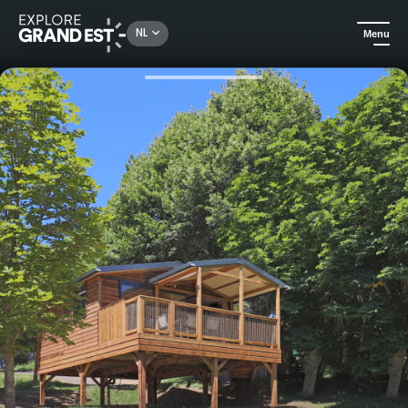
Rechercher un lieu, une activité...
NL
Menu
Kijk je ogen uit in de Grand Est
Campings en huurmogelijkheden in de buitenlucht