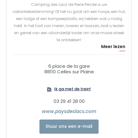
Camping des Lacs de Pierre Percée is uw
vakantiebestemming! Of het nu gaat om een huisje, een hut,
een lodge of een kampeerplaats, wij hebben wat u nodig
hebt. In het hart van meren, rivieren en bossen, laat u leiden
en geniet van een uitzonderlijk kader om onze mooie streek
te ontdekken!
Meer lezen
Wat als u onvergetelijke momenten komt beleven in Pierre-
Percée Pays des Lacs! Neem een duik in onze zwembaden,
6 place de la gare
ontdek het meer in een kano, verken de boomtoppen met
88110 Celles sur Plaine
Aventure Parc, speel een spelletje petanque, huur een rosalie
of trap skelters of ontspan gewoon onder het genot van een
Ik ga met de trein!
drankje...
03 29 41 28 00
Een verblijf in Pierre-Percée betekent een ruime keuze aan
www.paysdeslacs.com
activiteiten (recreatieparken, wandeltochten, pretparken...),
het ontdekken van een uitzonderlijke en behouden site, het is
Stuur ons een e-mail
de ideale plaats om een goede familievakantie door te
brengen