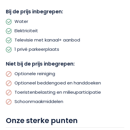
Bij de prijs inbegrepen:
Boek nu je chalet aan het meer en geniet van een
onvergetelijke ervaring in het hart van de Vogezen!
Water
Elektriciteit
Televisie met kanaal+ aanbod
1 privé parkeerplaats
Niet bij de prijs inbegrepen:
Optionele reiniging
Optioneel beddengoed en handdoeken
Toeristenbelasting en milieuparticipatie
Schoonmaakmiddelen
Onze sterke punten