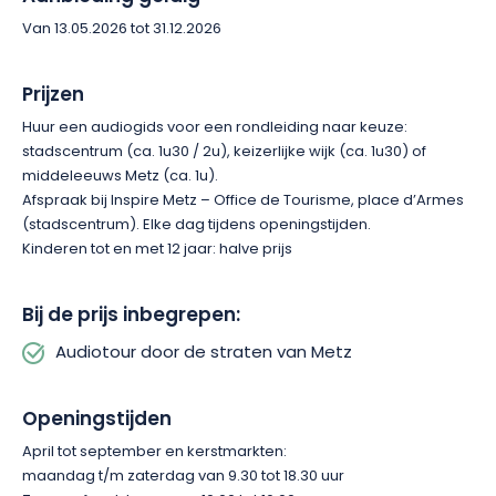
stedelijke sfeer nodigt deze rondleiding met audiogids je uit
Van 13.05.2026 tot 31.12.2026
om een authentieke ontdekking van de stad te beleven.
Prijzen
Huur een audiogids voor een rondleiding naar keuze:
stadscentrum (ca. 1u30 / 2u), keizerlijke wijk (ca. 1u30) of
middeleeuws Metz (ca. 1u).
Afspraak bij Inspire Metz – Office de Tourisme, place d’Armes
(stadscentrum). Elke dag tijdens openingstijden.
Kinderen tot en met 12 jaar: halve prijs
Bij de prijs inbegrepen:
Audiotour door de straten van Metz
Openingstijden
April tot september en kerstmarkten:
maandag t/m zaterdag van 9.30 tot 18.30 uur