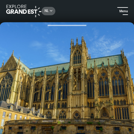
Rechercher un lieu, une activité...
NL
Menu
Kijk je ogen uit in de Grand Est
Erfgoed & geschiedenis
Audiotour in het hart van Metz