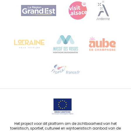
Agence Régionale du Tourisme Grand Est
Bureau de Colmar (hoofdkantoor)
Château Kiener – Rue de Verdun 24
68000 COLMAR - FRANKRIJK
Hulp nodig?
Stuur ons een e-mail
Het project voor dit platform om de zichtbaarheid van het
toeristisch, sportief, cultureel en wijntoeristisch aanbod van de