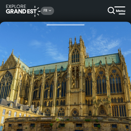
Rechercher un lieu, une activité...
FR
Accueil
Arts & culture
Visite audioguidée au cœur de Metz