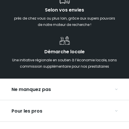
Selon vos envies
près de chez vous ou plus loin, grâce aux supers pouvoirs
de notre moteur de recherche !
Démarche locale
Une initiative régionale en soutien à l’économie locale, sans
commission supplémentaire pour nos prestataires
Ne manquez pas
Notre agenda
Pour les pros
Week-end insolite en Grand Est
Week-end spa en Grand Est
Organisez vos congrès et séminaires