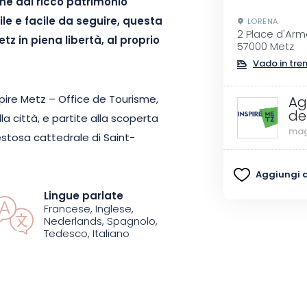
one dal ricco patrimonio
ile e facile da seguire, questa
LORENA
2 Place d'Ar
z in piena libertà, al proprio
57000 Metz
Vado in tre
nspire Metz – Office de Tourisme,
Ag
de
la città, e partite alla scoperta
mag
aestosa cattedrale di Saint-
te in pietra gialla tipiche di Metz,
Aggiungi ai
la città. Con un commento
ur permette a tutti di
Lingue parlate
Francese, Inglese,
 storiche di Metz.
Nederlands, Spagnolo,
Tedesco, Italiano
onfortevole e accessibile, questo
miglie o viaggiatori di passaggio. I
agnamento per le persone a