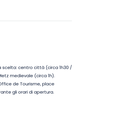
ggior numero possibile di persone
le migliori condizioni possibili.
e semplice e gratificante per
suo patrimonio, l’architettura e
 visita audio-guidata vi invita a
tà.
scelta: centro città (circa 1h30 /
 Metz medievale (circa 1h).
ffice de Tourisme, place
ante gli orari di apertura.