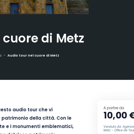
 cuore di Metz
a
Audio tour nel cuore di Metz
A partire da
esto audio tour che vi
10,00 
 patrimonio della città. Con le
ate e i monumenti emblematici,
Venduto da: Agence 
Metz - Office de Tou