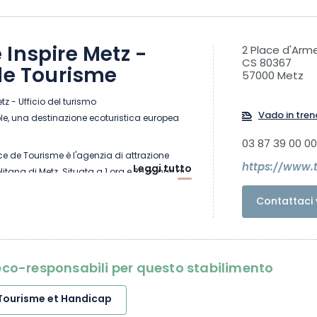
Inspire Metz -
2 Place d'Arme
CS 80367
de Tourisme
57000 Metz
z - Ufficio del turismo
Vado in tren
le, una destinazione ecoturistica europea
03 87 39 00 00
ice de Tourisme è l'agenzia di attrazione
https://www.
Leggi tutto
itana di Metz. Situata a 1 ora e 20 minuti di
50 minuti dal Lussemburgo e a 1 ora dalla
Contattaci 
etropole di Metz è una destinazione
e sostenibile con un sorprendente
o e paesaggi verdi nel cuore dell'Europa.
i eco-responsabili per questo stabilimento
iva dell'UNESCO per quanto riguarda la
cco programma culturale: mostre al Centre
Tourisme et Handicap
certi alla Cité Musicale, il festival Metz