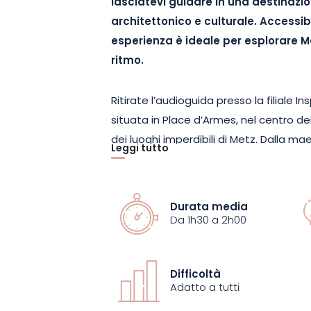
lasciatevi guidare in una destinazi
architettonico e culturale. Accessib
esperienza è ideale per esplorare Met
ritmo.
Ritirate l’audioguida presso la filiale I
situata in Place d’Armes, nel centro del
dei luoghi imperdibili di Metz. Dalla m
Leggi tutto
Étienne ai quartieri storici e alle faccia
ogni tappa rivela l’identità unica del
disponibile in diverse lingue, questo to
Durata media
approfittare delle ricchezze culturali e
Da 1h30 a 2h00
Progettato per offrire un’esperienza c
Difficoltà
tour è adatto a visitatori individuali, fa
Adatto a tutti
percorsi sono accessibili con accomp