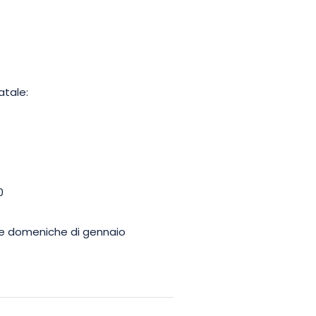
atale:
0
e le domeniche di gennaio