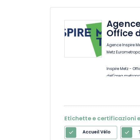
Agence 
Office 
Agence Inspire Met
Metz Eurometropo
Inspire Metz - Off
dell'area metropol
TGV da Parigi, a 
Germania, l'Eurom
europea creativa 
patrimonio storic
Etichette e certificazion
Metz, città creat
musica, ha un ri
Accueil Vélo
Pompidou-Metz, con