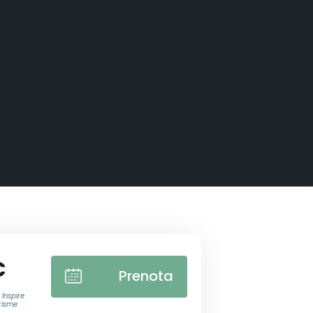
€
Prenota
Inspire
risme