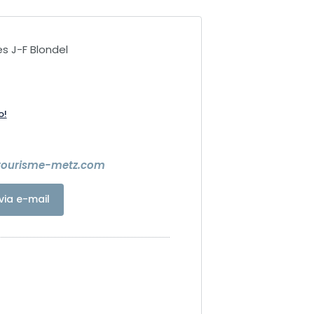
s J-F Blondel
o!
tourisme-metz.com
via e-mail