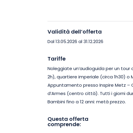
mobilità ridotta, per consentire al ma
di scoprire i tesori del centro storico nel
Approfittate di un’immersione cultural
Validità dell’offerta
esplorare Metz in modo diverso. Con il 
Dal 13.05.2026 al 31.12.2026
l’atmosfera urbana accogliente, questa
vivere una scoperta autentica della cit
Tariffe
Noleggiate un’audioguida per un tour a 
2h), quartiere imperiale (circa 1h30) o
Appuntamento presso Inspire Metz – O
d’Armes (centro città). Tutti i giorni dur
Bambini fino a 12 anni: metà prezzo.
Questa offerta
comprende: