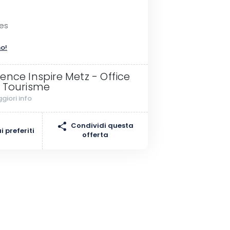
mes
no!
ence Inspire Metz - Office
 Tourisme
giori info
Condividi questa
 preferiti
offerta