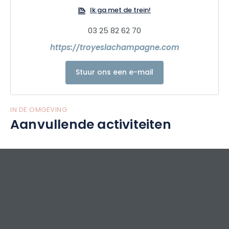
hoofse liefde en het liefdeshof van weleer en poëtische
Ik ga met de trein!
plaatsen vol charme voor de geliefden van nu...
Dus... Wees verrast...
03 25 82 62 70
Bezoek Troyes !!!!!!!
https://troyeslachampagne.com
Stuur ons een e-mail
IN DE OMGEVING
Aanvullende activiteiten