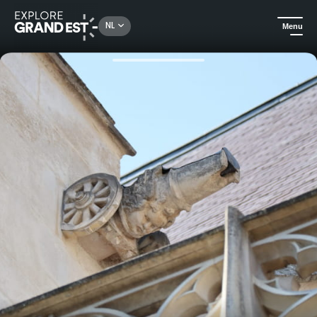
Rechercher un lieu, une activité...
NL
Menu
Kijk je ogen uit in de Grand Est
Erfgoed & geschiedenis
Een wandeling door Troyes