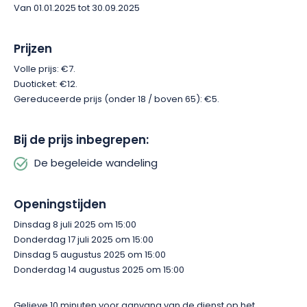
Van 01.01.2025 tot 30.09.2025
verborgen schoonheid van deze historische stad ontdekken!
Prijzen
Volle prijs: €7.
Duoticket: €12.
Gereduceerde prijs (onder 18 / boven 65): €5.
Bij de prijs inbegrepen:
De begeleide wandeling
Openingstijden
Dinsdag 8 juli 2025 om 15:00
Donderdag 17 juli 2025 om 15:00
Dinsdag 5 augustus 2025 om 15:00
Donderdag 14 augustus 2025 om 15:00
Gelieve 10 minuten voor aanvang van de dienst op het