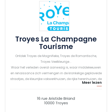
Troyes La Champagne
Tourisme
Ontdek Troyes de Magnifieke, Troyes de Romantische,
Troyes Veelkleurige...
Waar het verleden overal aanwezig is, waar middeleeuwen
en renaissance zich vermengen in de kronkelige geplaveide
straatjes, de kleurrijke vakwerkhuizen, de rijke herenhuizen, de
Meer lezen
sierlijke kerken, de geheime binnenplaatsen...
Waar een rijke geschiedenis zijn sporen heeft nagelaten en
die steeds aantrekkelijker wordt naarmate het zijn jeugd
16 rue Aristide Briand
hervindt...
10000 Troyes
Waar de geest kapseist en de Liefde sterker slaat, tussen de