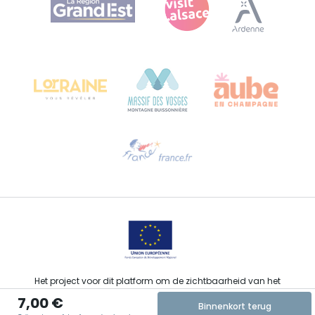
Bureau de Colmar (hoofdkantoor)
Château Kiener – Rue de Verdun 24
68000 COLMAR - FRANKRIJK
Hulp nodig?
Stuur ons een e-mail
Het project voor dit platform om de zichtbaarheid van het
toeristisch, sportief, cultureel en wijntoeristisch aanbod van de
7,00 €
Grand Est te verbeteren werd gefinancierd door de EFRO in het
Binnenkort terug