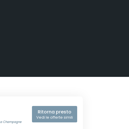
Ritorna presto
Vedi le offerte simili
s La Champagne