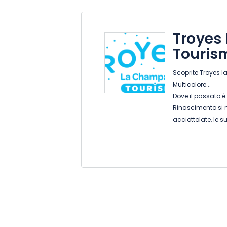
Troyes
Touris
Scoprite Troyes l
Multicolore...
Dove il passato è
Rinascimento si 
acciottolate, le s
palazzi, le sue chie
Dove una ricca st
diventando semp
la sua giovinezza.
Dove lo spirito si
l'Amore cortese e
poetici pieni di f
Quindi... sorprende
Visitare Troyes !!!!!