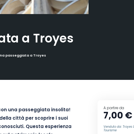
ata a Troyes
na passeggiata a Troyes
A partire da
con una passeggiata insolita!
7,00 €
della città per scoprire i suoi
 conosciuti. Questa esperienza
Venduto da: Troye
Tourisme