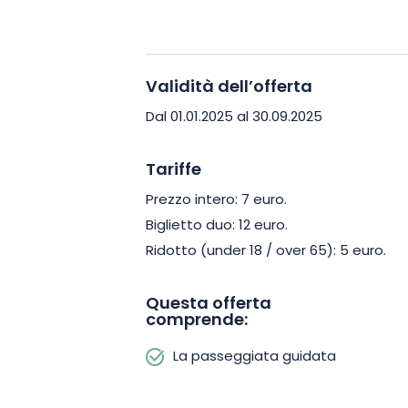
percorso, scoprirete le particolarità d
affascinati da aneddoti divertenti e s
plasmato la città!
Validità dell’offerta
Non perdete l’occasione di (ri)scoprir
Dal 01.01.2025 al 30.09.2025
completamente nuova! Prenotate subito
le bellezze nascoste di questa città st
Tariffe
Prezzo intero: 7 euro.
Biglietto duo: 12 euro.
Ridotto (under 18 / over 65): 5 euro.
Questa offerta
comprende:
La passeggiata guidata