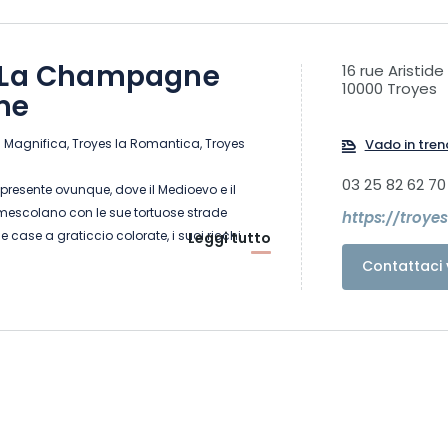
 La Champagne
16 rue Aristide
10000 Troyes
me
a Magnifica, Troyes la Romantica, Troyes
Vado in tren
03 25 82 62 70
 presente ovunque, dove il Medioevo e il
mescolano con le sue tortuose strade
https://troy
ue case a graticcio colorate, i suoi ricchi
Leggi tutto
se ornate, i suoi cortili segreti...
Contattaci 
oria ha lasciato il segno e che sta
re più attraente man mano che riacquista
..
 capovolge e l'amore batte più forte, tra
 la Corte dell'Amore di un tempo e luoghi
ascino per gli innamorati di oggi...
tevi...
!!