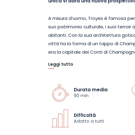
unica vi darà una nuova prospettiva
A misura d’uomo, Troyes è famosa per il
suo patrimonio culturale, i suoi terroir a
abitanti. Con la sua architettura gotica
città ha la forma di un tappo di Champa
era la capitale dei Conti di Champagn
Leggi tutto
Visitando Troyes, sarete trasportati ne
l’atmosfera vibrante delle Grandi Fie
patrimonio eccezionale. Case colorate e
Durata media
accento circonflesso, palazzi del XVI se
90 min
nascosti e strade strette… Ogni angolo
sfaccettatura della storia e della cultu
Difficoltà
Adatto a tutti
Questa insolita passeggiata vi guiderà l