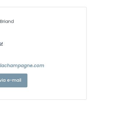
 Briand
o!
eslachampagne.com
via e-mail