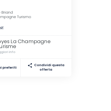
e Briand
ampagne Turismo
no!
oyes La Champagne
urisme
giori info
Condividi questa
 preferiti
offerta