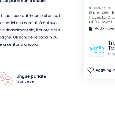
 sul patrimonio locale.
CHAMPAGNE
16 Rue Aristid
 suo ricco patrimonio storico, il
Troyes La Ch
10000 Troyes
utentici e la cordialità dei suoi
Vado in tre
 e rinascimentale, il cuore della
gne. Gli echi dell’epoca in cui
Tr
e si sentono ancora.
To
mag
l Medioevo e rivivrete
re della Champagne. Vi aspetta un
Aggiungi ai
 affascinanti, con il loro
Lingue parlate
colo, chiese graziose, cortili
Francese
 di strada rivela una
ra della città.
ungo un itinerario unico. Lungo il