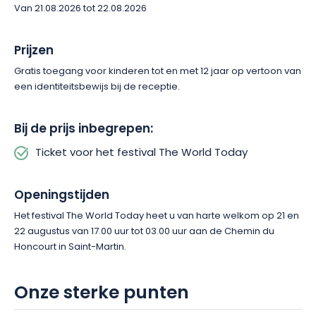
Van 21.08.2026 tot 22.08.2026
ontspannen sfeer en de energie van de artiesten zorgen voor
een ideaal kader om volop te genieten van de laatste dagen
van de zomer. Met vrienden of familie: iedereen vindt zijn plek
Prijzen
in het hart van dit evenement dat niet meer weg te denken is
Gratis toegang voor kinderen tot en met 12 jaar op vertoon van
uit het culturele landschap van de Elzas.
een identiteitsbewijs bij de receptie.
Op zoek naar een weekend vol muziek en gezelligheid? Laat
je meeslepen door de unieke sfeer van The World Today en
Bij de prijs inbegrepen:
beleef een festival op menselijke schaal in een van de
Ticket voor het festival The World Today
mooiste omgevingen van de regio.
Openingstijden
Het festival The World Today heet u van harte welkom op 21 en
22 augustus van 17.00 uur tot 03.00 uur aan de Chemin du
Honcourt in Saint-Martin.
Onze sterke punten