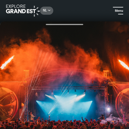
Rechercher un lieu, une activité...
NL
Menu
Kijk je ogen uit in de Grand Est
Evenementen
De wereld van vandaag Festival