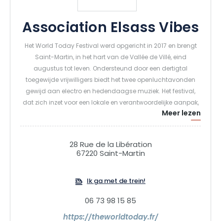
Association Elsass Vibes
Het World Today Festival werd opgericht in 2017 en brengt
Saint-Martin, in het hart van de Vallée de Villé, eind
augustus tot leven. Ondersteund door een dertigtal
toegewijde vrijwilligers biedt het twee openluchtavonden
gewijd aan electro en hedendaagse muziek. Het festival,
dat zich inzet voor een lokale en verantwoordelijke aanpak,
Meer lezen
brengt talrijke partners samen, met gratis camping en
parking, catering en bar ter plaatse. Het hoofdpodium
verwelkomt nationale en internationale artiesten, waardoor
28 Rue de la Libération
het festival een groot zomerevenement wordt!
67220 Saint-Martin
Ik ga met de trein!
06 73 98 15 85
https://theworldtoday.fr/