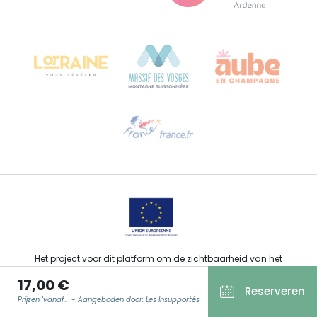
Bureau de Colmar (hoofdkantoor)
Château Kiener – Rue de Verdun 24
68000 COLMAR - FRANKRIJK
Hulp nodig?
Stuur ons een e-mail
Het project voor dit platform om de zichtbaarheid van het
toeristisch, sportief, cultureel en wijntoeristisch aanbod van de
17,00 €
Grand Est te verbeteren werd gefinancierd door de EFRO in het
Reserveren
kader van de respons van de Europese Unie op de COVID-19-
Prijzen 'vanaf...' - Aangeboden door: Les Insupportés
pandemie.