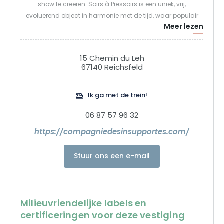
show te creëren. Soirs à Pressoirs is een uniek, vrij,
evoluerend object in harmonie met de tijd, waar populair
Meer lezen
live entertainment al acht jaar lang elke zomer een divers
publiek ontmoet in het hart van de wijngaarden. Soirs à
Pressoirs is een reünie tussen Les Insupportés, Domaine
15 Chemin du Leh
Borès en Reichsfeld.
67140 Reichsfeld
Ik ga met de trein!
06 87 57 96 32
https://compagniedesinsupportes.com/
Stuur ons een e-mail
Milieuvriendelijke labels en
certificeringen voor deze vestiging