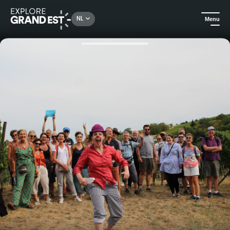
Rechercher un lieu, une activité...
NL
Menu
Kijk je ogen uit in de Grand Est
Evenementen
Festival SOIRS À PRESSOIRS - zomerpodia in het hart van de wijngaarden