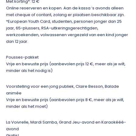
Met korting*: 12 €
Laat je verrassen door dit originele culturele avontuur en
Online reserveren en kopen. Aan de kassa ‘s avonds alleen
dompel je onder in de feestelijke sfeer van Soirs à Pressoirs in
met cheque of contant, zolang er plaatsen beschikbaar zijn.
Reichsfeld. Een uitnodiging om creativiteit, ontmoetingen en
*European Youth Card, studenten, personen jonger dan 25
het plezier van samenzijn te vieren tijdens een festival op
jaar, 65-plussers, RSA-uitkeringsgerechtigden,
menselijke schaal. Bekijk het programma en bereid uw
werkzoekenden, volwassenen vergezeld van een kind jonger
bezoek voor om unieke momenten te beleven in het hart van
dan 12 jaar.
de Elzasser wijngaarden.
Pousses-pakket
Vrije en bewuste prijs (aanbevolen prijs 12 €, meer als je wilt,
minder als het nodig is)
Voorstelling voor een jong publiek, Claire Besson, Balade
animée
Vrije en bewuste prijs (aanbevolen prijs 8 €, meer als je wilt,
minder als het moet)
La Voivrelle, Mardi Samba, Grand Jeu-avond en Karaokééé-
avond
Gratis!