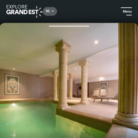
Rechercher un lieu, une activité...
NL
Menu
Kijk je ogen uit in de Grand Est
All-informules
Een wellnessvakantie voor fijnproevers in het hart van de Vogezen