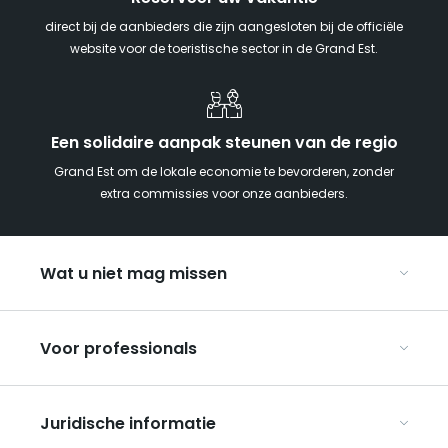
direct bij de aanbieders die zijn aangesloten bij de officiële
website voor de toeristische sector in de Grand Est.
Een solidaire aanpak steunen van de regio
Grand Est om de lokale economie te bevorderen, zonder
extra commissies voor onze aanbieders.
Wat u niet mag missen
Met kinderen naar de Grand Est
Voor professionals
Met z’n tweeën
Kerst in Oost-Frankrijk
Organiseer uw conferenties en seminars
De Route des Vins d’Alsace
Juridische informatie
Organiseer uw groepsreizen
Bezienswaardigheden op de UNESCO-erfgoedlijst