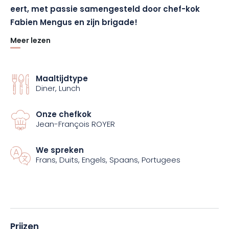
eert, met passie samengesteld door chef-kok
Fabien Mengus en zijn brigade!
Meer lezen
Dit zorgvuldig samengestelde, evenwichtige menu biedt je de
kans om te genieten van heerlijke gerechten: een
voorgerecht, een vleesgerecht, een visgerecht en een
Maaltijdtype
dessert. Elk gerecht is een eerbetoon aan de lokale keuken en
Diner, Lunch
benadrukt de versheid en kwaliteit van zorgvuldig
geselecteerde lokale producten.
Onze chefkok
Jean-François ROYER
Met chef-kok Fabien Mengus combineert Le Cygne traditie en
innovatie. De iconische gerechten van de chef, die zijn
We spreken
reputatie hebben opgebouwd, delen het podium met nieuwe
Frans, Duits, Engels, Spaans, Portugees
creaties. Naast de keuken biedt Le Cygne ook een verfijnde
ruimte, waar het plezier van eten wordt gecombineerd met
een warme service. De zaak wil meer zijn dan alleen een
restaurant: het is een plek om te delen en te ontdekken, een
rendez-vous voor alle levensgenieters.
Prijzen