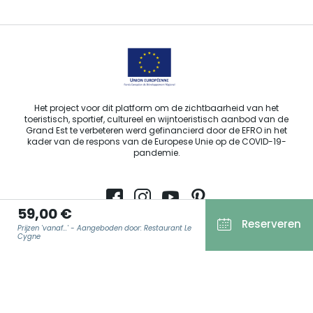
Het project voor dit platform om de zichtbaarheid van het
toeristisch, sportief, cultureel en wijntoeristisch aanbod van de
Grand Est te verbeteren werd gefinancierd door de EFRO in het
kader van de respons van de Europese Unie op de COVID-19-
pandemie.
59,00 €
Reserveren
Agence Régionale du Tourisme Grand Est ©2026 - Alle rechten
Prijzen 'vanaf...' - Aangeboden door: Restaurant Le
Cygne
voorbehouden.
Algemene gebruiksvoorwaarden
Wettelijke vermeldingen
E-MAIL
*
Privacyverklaring