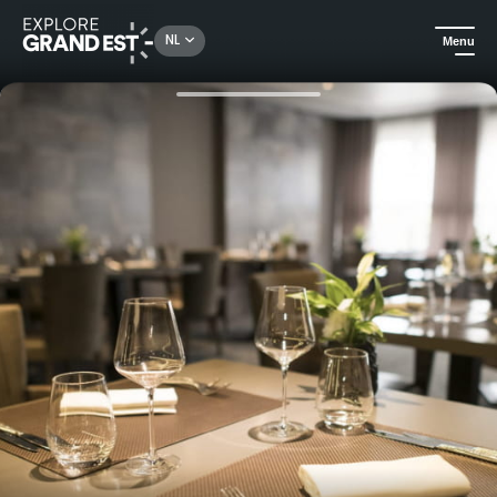
Rechercher un lieu, une activité...
NL
Menu
Kijk je ogen uit in de Grand Est
Gastronomische bistro
Fijnproeversmenu in restaurant Le Cygne