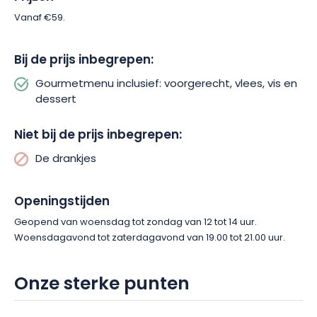
Ook jij kunt dit buitengewone culinaire avontuur aangaan en
Vanaf €59.
reserveer vandaag nog je tafel! Het Menu Gourmand neemt je
mee op een unieke culinaire reis, een heerlijke escapade in
Bij de prijs inbegrepen:
het land van de Elzas.
Gourmetmenu inclusief: voorgerecht, vlees, vis en
dessert
Niet bij de prijs inbegrepen:
De drankjes
Openingstijden
Geopend van woensdag tot zondag van 12 tot 14 uur.
Woensdagavond tot zaterdagavond van 19.00 tot 21.00 uur.
Onze sterke punten