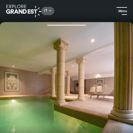
Rechercher un lieu, une activité...
IT
Menu
Homepage
Idee soggiorno
Una pausa benessere gourmet nel cuore dei Vosgi del Nord