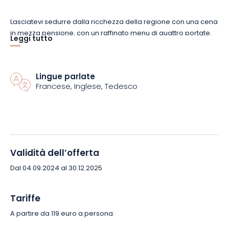
Lasciatevi sedurre dalla ricchezza della regione con una cena
in mezza pensione, con un raffinato menu di quattro portate.
Leggi tutto
Una degustazione di vini alsaziani completerà questa
esperienza gastronomica, facendovi conoscere gli aromi
unici della regione. Dopo questi momenti gastronomici, è il
Lingue parlate
momento di rilassarsi con l’accesso illimitato alla spa
Francese, Inglese, Tedesco
dell’hotel, ideale per rigenerarsi in tutta serenità.
Situato a soli 20 minuti da Haguenau e a 45 minuti da
Strasburgo, l’Hôtel Majestic è la base perfetta per esplorare gli
incantevoli paesaggi dell’Alsazia settentrionale. Prenotate
subito la vostra fuga e lasciatevi incantare dall’autenticità e
Validità dell’offerta
dal benessere dell’Alsazia!
Dal 04.09.2024 al 30.12.2025
Tariffe
A partire da 119 euro a persona.