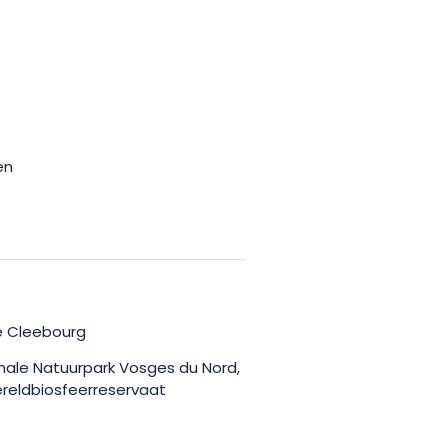
en
e Cleebourg
ale Natuurpark Vosges du Nord,
ereldbiosfeerreservaat