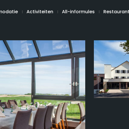
odatie
Activiteiten
All-informules
Restauran