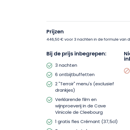
Om dit uitje voor twee af te ronden, w
boeiend bezoek aan de beroemde Cave
Prijzen
Ontdek de geheimen van het wijnmak
verklarende film en proef daarna enkele
446,50 € voor 3 nachten in de formule van d
Bij de prijs inbegrepen:
Ni
Verken de nabijgelegen thematische 
in
wonderen van het Regionale Natuurpar
3 nachten
natuurjuweeltje, dat door UNESCO is u
6 ontbijtbuffetten
Wereldbiosfeerreservaat, biedt ad
2 "Terroir" menu's (exclusief
een totale onderdompeling in het hart
drankjes)
Verklarende film en
Trakteer jezelf op een romantisch, on
wijnproeverij in de Cave
Vinicole de Cleebourg
Boek nu dit wijnarrangement voor 2 pe
1 gratis fles Crémant (37,5cl)
onvergetelijke ervaring! Kom en ontde