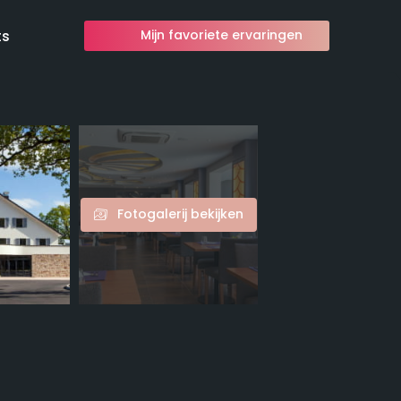
ts
Mijn favoriete ervaringen
Fotogalerij bekijken