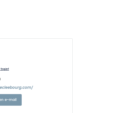
trein!
0
lecleebourg.com/
en e-mail