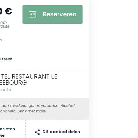
0 €
Reserveren
HOTEL
EBOURG
EN
 trein!
TEL RESTAURANT LE
EEBOURG
r info
 aan minderjarigen is verboden. Alcohol
ondheid. Drink met mate.
orieten
Dit aanbod delen
gen