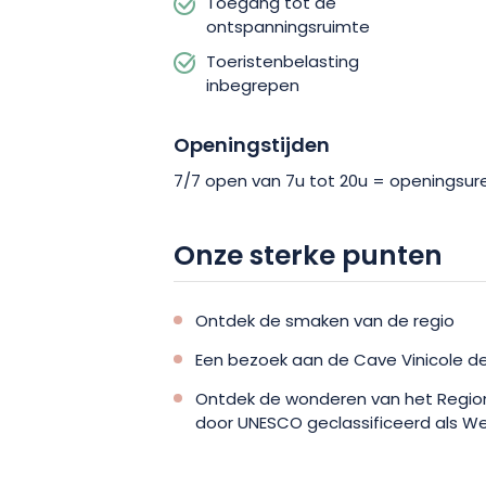
de wonderen van de regio!
Toegang tot de
ontspanningsruimte
Toeristenbelasting
inbegrepen
Openingstijden
7/7 open van 7u tot 20u = openingsur
Onze sterke punten
Ontdek de smaken van de regio
Een bezoek aan de Cave Vinicole d
Ontdek de wonderen van het Region
door UNESCO geclassificeerd als W