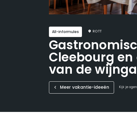
ROTT
All-informules
Gastronomisch
Cleebourg en
van de wijng
Meer vakantie-ideeën
Kijk je oge