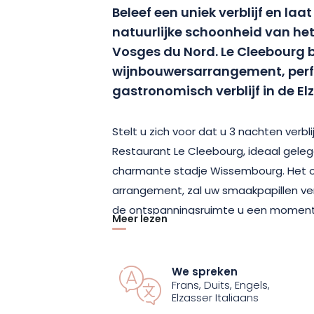
Beleef een uniek verblijf en laa
natuurlijke schoonheid van he
Vosges du Nord. Le Cleebourg b
wijnbouwersarrangement, perf
gastronomisch verblijf in de El
Stelt u zich voor dat u 3 nachten verbli
Restaurant Le Cleebourg, ideaal geleg
charmante stadje Wissembourg. Het on
arrangement, zal uw smaakpapillen ver
de ontspanningsruimte u een moment 
Meer lezen
bieden.
Maar dat is nog niet alles! Je krijgt o
We spreken
Frans, Duits, Engels,
smaken van de streek te ontdekken dan
Elzasser Italiaans
(exclusief drank), vergezeld van een gr