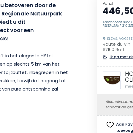
Vanaf
t u betoveren door de
446,5
t Regionale Natuurpark
iedt u dit
Aangeboden door: 
RESTAURANT LE CLE
ect voor een
zas!
ELZAS, VOGEZ
Route du Vin
67160 Rott
jft in het elegante Hôtel
Ik ga met de
en op slechts 5 km van het
tbijtbuffet, inbegrepen in het
HO
CL
rukken, terwijl de toegang tot
mee
van pure ontspanning zal
Alcoholverkoop
schaadt de gez
ok de kans om de authentieke
kzij twee ‘Terroir’-menu’s
Aan Fav
toevoe
atis fles Crémant (37,5 cl).