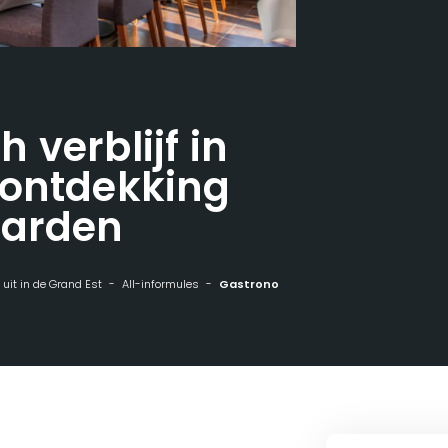
 verblijf in
 ontdekking
aarden
n uit in de Grand Est
All-informules
Gastronomisch verblijf in Cleebourg en ontdekking van de wijngaarden