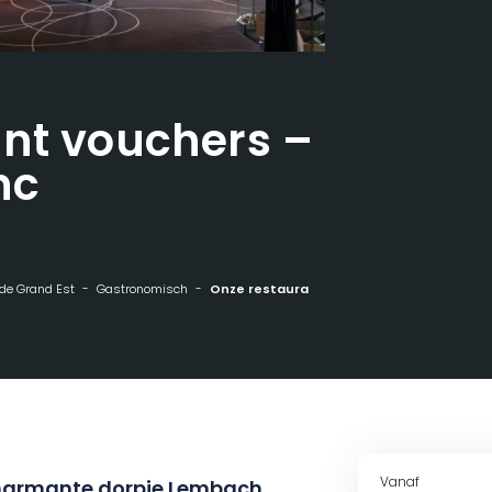
nt vouchers –
nc
n de Grand Est
Gastronomisch
Onze restaurant vouchers - Le Cheval Blanc
Vanaf
charmante dorpje Lembach,