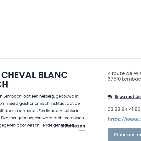
E CHEVAL BLANC
4 route de W
67510 Lembac
CH
in Lembach, ooit een herberg, gebouwd in
Ik ga met de 
enommeerd gastronomisch instituut dat de
03 88 94 41 86
eft doorstaan: sinds Ferdinand Mischler in
ch Elzasser gebouw, een waar architectonisch
https://www.a
geven door verschillende generaties,
Meer lezen
 niet te missen tussenstop is op minder dan
Stuur ons e
raatsburg, genesteld in het regionale