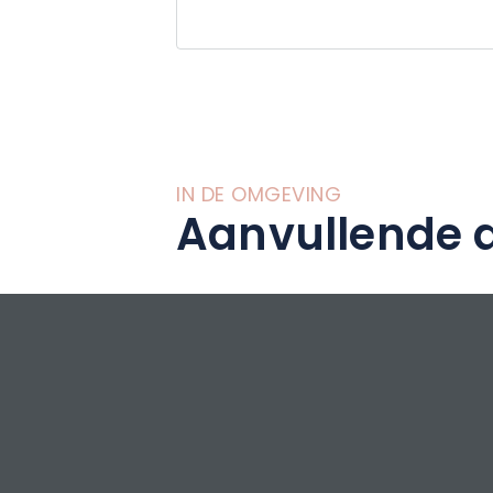
natuurpark Vosge
Vandaag de dag 
Blanc zich verde
BASTIAN hun stijl
doorgegeven en h
gastronomische r
IN DE OMGEVING
modern, creatief
Aanvullende a
vriendelijke sfeer
Elzasser onthaal..
De elegante, warm
gastronomische r
BASTIAN. Op mind
hart van het dorp
beroert de culinai
gerechten, evenwi
producten en enke
en de wereld.