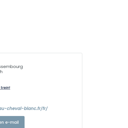
issembourg
h
trein!
u-cheval-blanc.fr/fr/
en e-mail