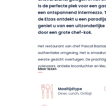
is de perfecte plek voor een g
een ontspannend intermezzo. T
de Elzas ontdekt u een paradijs
geniet u van een uitzonderlijk
door een grote chef-kok.
Het restaurant van chef Pascal Bastia
authentieke omgeving. Het is smaakvol 
eerste gezicht overtuigen. De prachtig
ooievaars, antieke kroonluchter en kle
Meer lezen
een eigentijdse sfeer met een vleugje or
tweeën bent, met het gezin of met een
plek om een moment van gezelligheid 
Maaltijdtype
heerlijke maaltijd. Le Cheval Blanc bi
Diner, Lunch, Ontbijt
voor twee, om cadeau te geven of om 