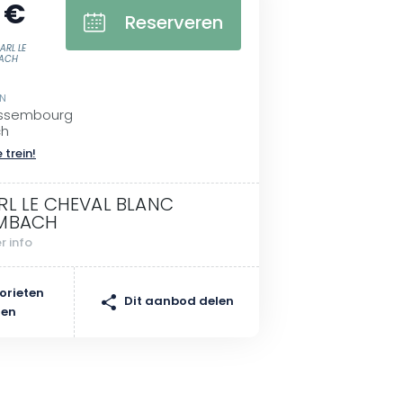
 €
Reserveren
ARL LE
BACH
EN
issembourg
ch
 trein!
RL LE CHEVAL BLANC
MBACH
r info
orieten
Dit aanbod delen
gen