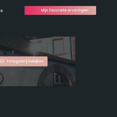
ts
Mijn favoriete ervaringen
Fotogalerij bekijken