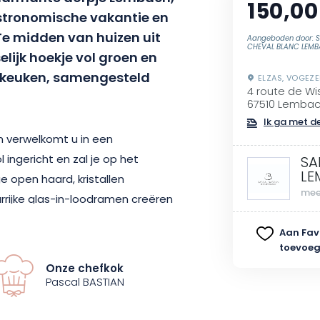
150,00
astronomische vakantie en
e midden van huizen uit
Aangeboden door: S
CHEVAL BLANC LEM
elijk hoekje vol groen en
e keuken, samengesteld
ELZAS, VOGEZ
4 route de W
67510 Lemba
Ik ga met de
n verwelkomt u in een
ingericht en zal je op het
SA
LE
e open haard, kristallen
mee
urrijke glas-in-loodramen creëren
iginaliteit. Of je nu met z’n
Aan Fav
 groep vrienden, dit is de ideale
toevoe
te delen en te genieten van een
Onze chefkok
edt speciale cadeaupakketten
Pascal BASTIAN
vooraf te reserveren, zodat je