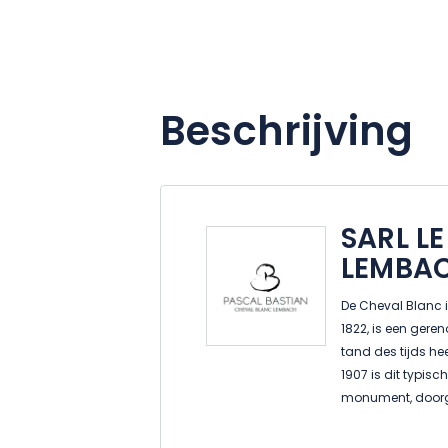
Beschrijving
SARL L
LEMBA
De Cheval Blanc 
1822, is een ger
tand des tijds he
1907 is dit typis
monument, doorge
waardoor het een
45 minuten van St