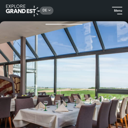
Rechercher un lieu, une activité...
DE
Menu
Sehenswertes in der Region Grand Est
Urlaubsideen
Gourmet-Aufenthalt in Cleebourg und Entdeckung des Weinbergs