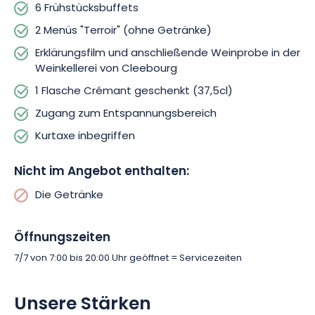
Naturparks der Nordvogesen. Dieses Naturjuwel, das von der
6 Frühstücksbuffets
UNESCO zum Weltbiosphärenreservat erklärt wurde, bietet
2 Menüs "Terroir" (ohne Getränke)
Ihnen atemberaubende Landschaften und ein völliges
Eintauchen in die Natur.
Erklärungsfilm und anschließende Weinprobe in der
Weinkellerei von Cleebourg
Gönnen Sie sich einen romantischen, entspannenden und
1 Flasche Crémant geschenkt (37,5cl)
kulinarischen Ausflug! Buchen Sie jetzt dieses Winzer-
Zugang zum Entspannungsbereich
Arrangement für 2 Personen und bereiten Sie sich auf ein
unvergessliches Erlebnis vor! Kommen Sie schnell und
Kurtaxe inbegriffen
entdecken Sie die Geschmäcker, die Weinherstellung und die
Wunder der Region!
Nicht im Angebot enthalten:
Die Getränke
Öffnungszeiten
7/7 von 7:00 bis 20:00 Uhr geöffnet = Servicezeiten
Unsere Stärken