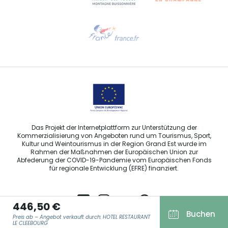
Hilfe erwünscht?
Sprechen Sie uns per E-Mail an
Das Projekt der Internetplattform zur Unterstützung der
Kommerzialisierung von Angeboten rund um Tourismus, Sport,
Kultur und Weintourismus in der Region Grand Est wurde im
Rahmen der Maßnahmen der Europäischen Union zur
Abfederung der COVID-19-Pandemie vom Europäischen Fonds
für regionale Entwicklung (EFRE) finanziert.
446,50 €
Buchen
Preis ab – Angebot verkauft durch: HOTEL RESTAURANT
Agence Régionale du Tourisme Grand Est ©2026 - Alle Rechte
LE CLEEBOURG