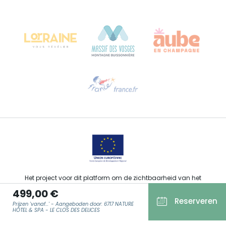
Château Kiener – Rue de Verdun 24
68000 COLMAR - FRANKRIJK
Hulp nodig?
Stuur ons een e-mail
Het project voor dit platform om de zichtbaarheid van het
toeristisch, sportief, cultureel en wijntoeristisch aanbod van de
499,00 €
Grand Est te verbeteren werd gefinancierd door de EFRO in het
Reserveren
kader van de respons van de Europese Unie op de COVID-19-
Prijzen 'vanaf...' - Aangeboden door: 6717 NATURE
pandemie.
HÔTEL & SPA - LE CLOS DES DELICES