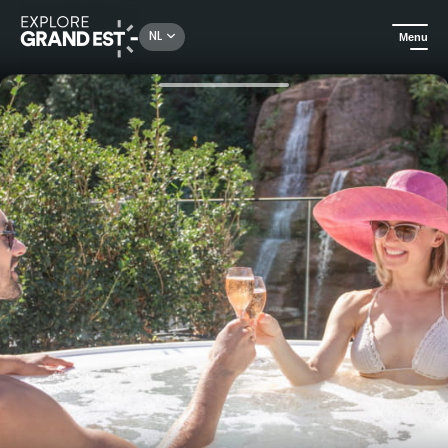
Rechercher un lieu, une activité...
NL
Menu
Kijk je ogen uit in de Grand Est
Hotels
Trakteer uzelf op een privé Spa Suite in 6717 Nature hotel en spa Le Clos des Délices****