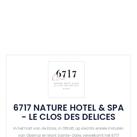
6717 NATURE HÔTEL & SPA
- LE CLOS DES DELICES
In het hart van de Elzas, in Ottrott, op slechts enkele minuten
van Obernai en Mont Sainte-Odile, verwelkomt het 6717