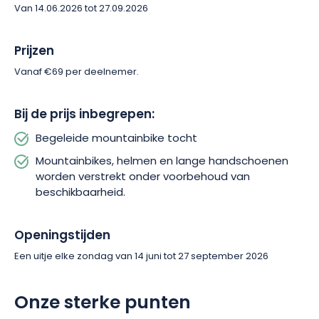
Vogezen. Reserveer je uitstapje en laat je meeslepen door
Van 14.06.2026 tot 27.09.2026
het plezier van downhill mountainbiken.
Prijzen
Vanaf €69 per deelnemer.
Bij de prijs inbegrepen:
Begeleide mountainbike tocht
Mountainbikes, helmen en lange handschoenen
worden verstrekt onder voorbehoud van
beschikbaarheid.
Openingstijden
Een uitje elke zondag van 14 juni tot 27 september 2026
Onze sterke punten