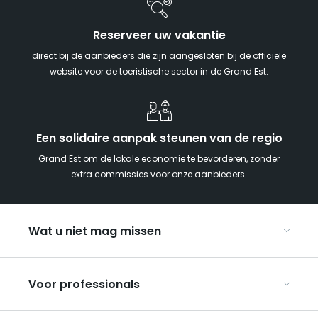
Reserveer uw vakantie
direct bij de aanbieders die zijn aangesloten bij de officiële
website voor de toeristische sector in de Grand Est.
Een solidaire aanpak steunen van de regio
Grand Est om de lokale economie te bevorderen, zonder
extra commissies voor onze aanbieders.
Wat u niet mag missen
Met kinderen naar de Grand Est
Voor professionals
Met z’n tweeën
Kerst in Oost-Frankrijk