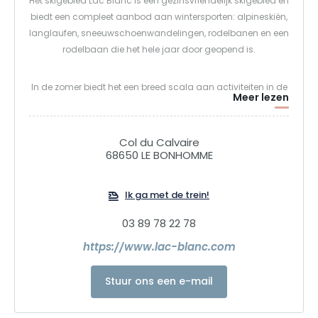
Het skigebied Lac Blanc is een gezinsvriendelijk skigebied en
biedt een compleet aanbod aan wintersporten: alpineskiën,
langlaufen, sneeuwschoenwandelingen, rodelbanen en een
rodelbaan die het hele jaar door geopend is.
In de zomer biedt het een breed scala aan activiteiten in de
Meer lezen
natuur. Het eerste Bike Park in het Vogezenmassief.
Avonturenpark, blotevoetenpad, mountainbikeroutes,
speelse wandelroute, wandeltochten.
Col du Calvaire
68650 LE BONHOMME
Ik ga met de trein!
03 89 78 22 78
https://www.lac-blanc.com
Stuur ons een e-mail