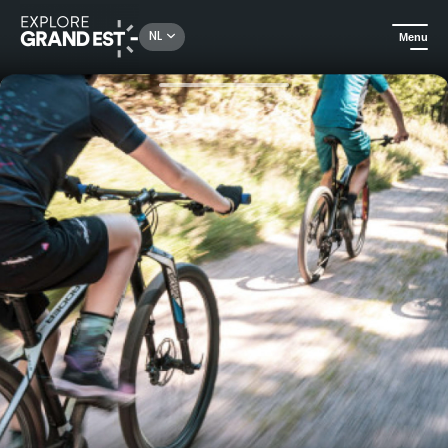
Rechercher un lieu, une activité...
NL
Menu
Kijk je ogen uit in de Grand Est
Natuur
Mountainbiken in de vallei van het Lac Blanc-resort