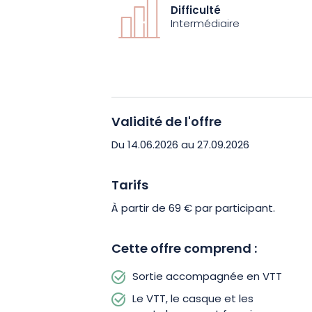
Cette activité s’adresse aux pratiquan
Difficulté
l’aise sur un VTT et capables de gérer 
Intermédiaire
pente. Le matériel est fourni (VTT, ca
disponibilité), pour une expérience si
prévoir une tenue adaptée, de l’eau et
pleinement de votre sortie.
Validité de l'offre
Vivez une aventure sportive et immer
Du 14.06.2026 au 27.09.2026
Réservez votre sortie et laissez-vous po
descente en VTT.
Tarifs
À partir de 69 € par participant.
Cette offre comprend :
Sortie accompagnée en VTT
Le VTT, le casque et les