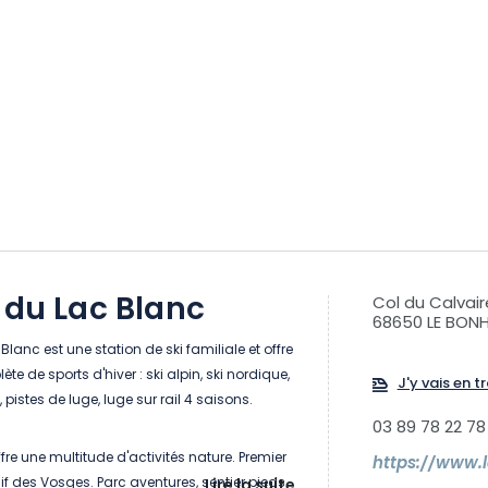
 du Lac Blanc
Col du Calvair
68650 LE BO
Blanc est une station de ski familiale et offre
te de sports d'hiver : ski alpin, ski nordique,
J'y vais en tr
, pistes de luge, luge sur rail 4 saisons.
03 89 78 22 78
offre une multitude d'activités nature. Premier
https://www.
if des Vosges. Parc aventures, sentier pieds
Lire la suite