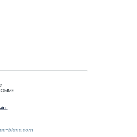
e
NHOMME
ain !
lac-blanc.com