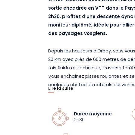
Offrez-vous une dose d’adrénaline 
sortie encadrée en VTT dans le Pay
2h30, profitez d’une descente dy
moniteur diplômé, idéale pour allier 
des paysages vosgiens.
Depuis les hauteurs d’Orbey, vous vous 
20 km avec près de 600 mètres de déniv
fois fluide et technique, traverse forê
Vous enchaînez pistes roulantes et se
quelques obstacles naturels qui vienn
Lire la suite
immersion au cœur du massif vous per
richesse du territoire, dans un cadre na
L’encadrement par un moniteur labelli
Durée moyenne
sécurisée et des conseils adaptés pou
2h30