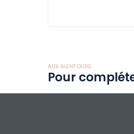
nus, circuits VTT,
AUX ALENTOURS
Pour compléte