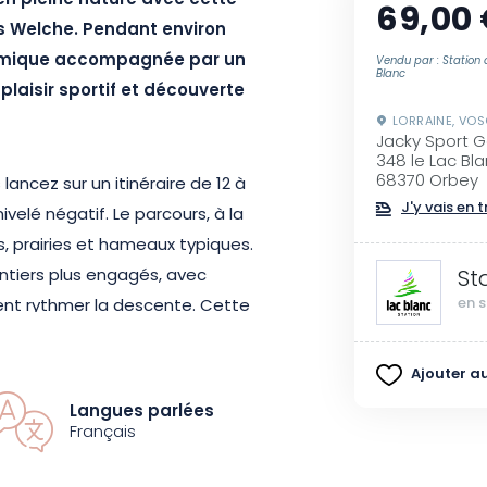
en pleine nature avec cette
69,00
s Welche. Pendant environ
namique accompagnée par un
Vendu par : Station 
Blanc
plaisir sportif et découverte
LORRAINE, VO
Jacky Sport Go
348 le Lac Bla
68370 Orbey
lancez sur un itinéraire de 12 à
J'y vais en t
elé négatif. Le parcours, à la
ts, prairies et hameaux typiques.
ntiers plus engagés, avec
St
en s
ent rythmer la descente. Cette
met de découvrir toute la
turel préservé et varié.
Ajouter au
sé MCF garantit une pratique
Langues parlées
r progresser.
Français