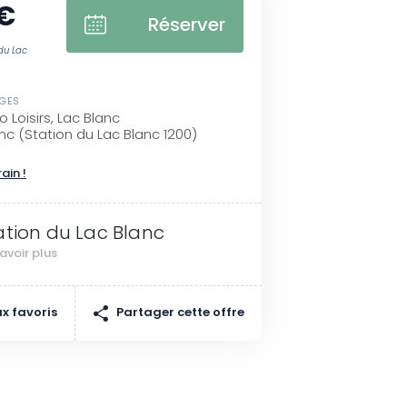
 €
Réserver
du Lac
SGES
 Loisirs, Lac Blanc
nc (Station du Lac Blanc 1200)
rain !
ation du Lac Blanc
avoir plus
Partager cette offre
x favoris