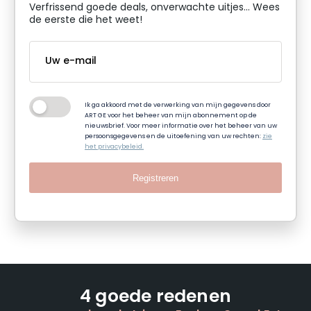
Verfrissend goede deals, onverwachte uitjes... Wees
de eerste die het weet!
Ik ga akkoord met de verwerking van mijn gegevens door
ART GE voor het beheer van mijn abonnement op de
nieuwsbrief. Voor meer informatie over het beheer van uw
persoonsgegevens en de uitoefening van uw rechten:
zie
het privacybeleid.
Registreren
4 goede redenen