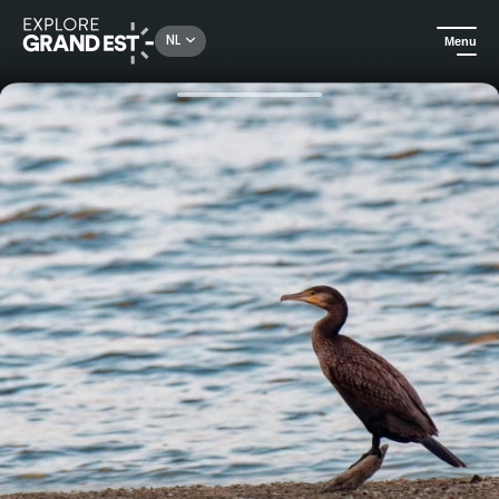
Rechercher un lieu, une activité...
NL
Menu
Kijk je ogen uit in de Grand Est
Natuur
Wandelen en vogels kijken in het hart van de Moezel