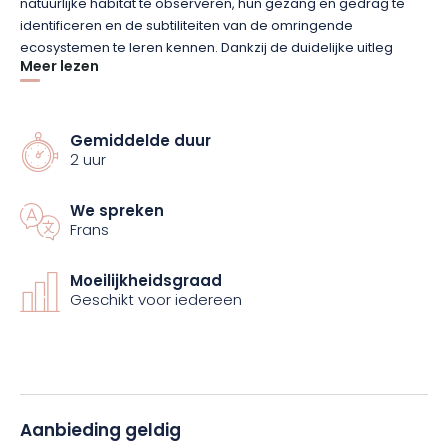
natuurlijke habitat te observeren, hun gezang en gedrag te
identificeren en de subtiliteiten van de omringende
ecosystemen te leren kennen. Dankzij de duidelijke uitleg
Meer lezen
begrijp je de interacties tussen de verschillende soorten en
het belang van het behoud van hun leefomgeving.
Gemiddelde duur
Op zoek naar een unieke ervaring in het hart van de natuur?
2 uur
Boek dan nu je vogelexcursie en laat ons je rondleiden door
deze fascinerende wereld!
We spreken
Frans
Moeilijkheidsgraad
Geschikt voor iedereen
Aanbieding geldig