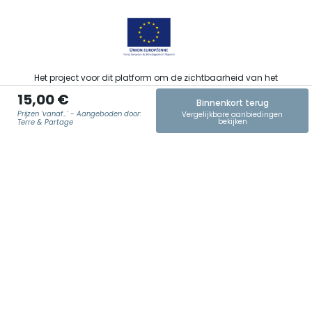
Het project voor dit platform om de zichtbaarheid van het
toeristisch, sportief, cultureel en wijntoeristisch aanbod van de
15,00 €
Grand Est te verbeteren werd gefinancierd door de EFRO in het
Binnenkort terug
kader van de respons van de Europese Unie op de COVID-19-
Prijzen 'vanaf...' - Aangeboden door:
Vergelijkbare aanbiedingen
bekijken
pandemie.
Terre & Partage
E-MAIL
*
Agence Régionale du Tourisme Grand Est ©2026 - Alle rechten
voorbehouden.
Algemene gebruiksvoorwaarden
Wettelijke vermeldingen
Privacyverklaring
AVG