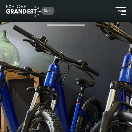
Rechercher un lieu, une activité...
NL
Menu
Kijk je ogen uit in de Grand Est
Gastronomie & wijntoerisme
Een uur E-VTT in de Côtes de Toul