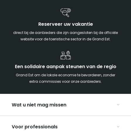
Reserveer uw vakantie
direct bij de aanbieders die zijn aangesloten bij de officiële
website voor de toeristische sector in de Grand Est.
Een solidaire aanpak steunen van de regio
Grand Est om de lokale economie te bevorderen, zonder
extra commissies voor onze aanbieders.
Wat u niet mag missen
Met kinderen naar de Grand Est
Voor professionals
Met z’n tweeën