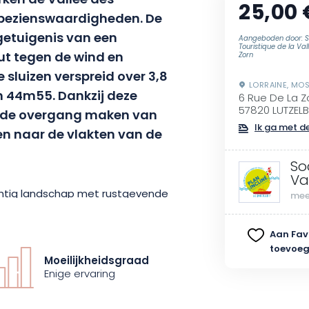
erken de Vallée des
25,00 
e bezienswaardigheden. De
 getuigenis van een
Aangeboden door: S
Touristique de la Val
hut tegen de wind en
Zorn
 sluizen verspreid over 3,8
LORRAINE, MOS
n 44m55. Dankzij deze
6 Rue De La Z
57820 LUTZE
n de overgang maken van
Ik ga met de
n naar de vlakten van de
So
Va
achtig landschap met rustgevende
mee
 Een tocht op 2 wielen is de beste
gebied te genieten. Je zult
Aan Fav
toevoe
milie en vrienden.
Moeilijkheidsgraad
Enige ervaring
n Pays de Phalsbourg kan worden