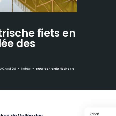
rische fiets en
lée des
 de Grand Est
Natuur
Huur een elektrische fiets en ontdek de Vallée des Éclusiers
Vanaf