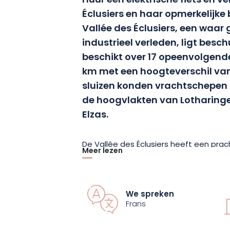
Huur een elektrische fiets en v
Éclusiers en haar opmerkelijk
Vallée des Éclusiers, een waar
industrieel verleden, ligt besc
beschikt over 17 opeenvolgende
km met een hoogteverschil va
sluizen konden vrachtschepe
de hoogvlakten van Lotharinge
Elzas.
De Vallée des Éclusiers heeft een pr
Meer lezen
stilte, oude huizen, rivieren en bossen.
manier om optimaal van dit prachtige 
onvergetelijke momenten delen met fa
We spreken
Frans
Het huren van een elektrische fiets i