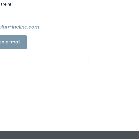
trein!
plan-incline.com
en e-mail