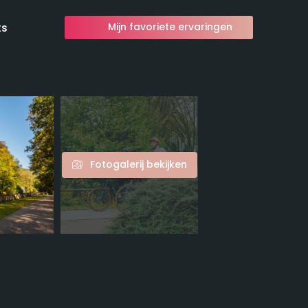
ts
Mijn favoriete ervaringen
Fotogalerij bekijken