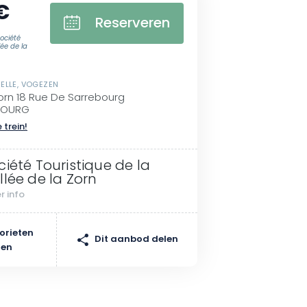
€
Reserveren
ociété
lée de la
ELLE, VOGEZEN
orn 18 Rue De Sarrebourg
LBOURG
 trein!
ciété Touristique de la
llée de la Zorn
r info
orieten
Dit aanbod delen
gen