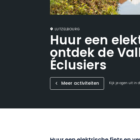
LUTZELBOURG
Huur een elekt
ontdek de Val
Éclusiers
Meer activiteiten
Kijk je ogen uit in