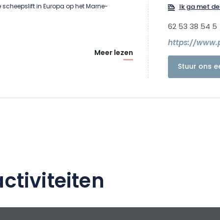
 scheepslift in Europa op het Marne-
Ik ga met de 
62 53 38 54 5
https://www.
Meer lezen
Stuur ons e
ctiviteiten