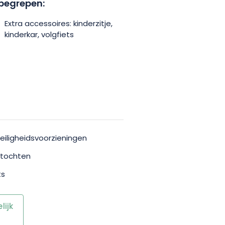
begrepen:
Extra accessoires: kinderzitje,
kinderkar, volgfiets
eiligheidsvoorzieningen
stochten
ts
ijk