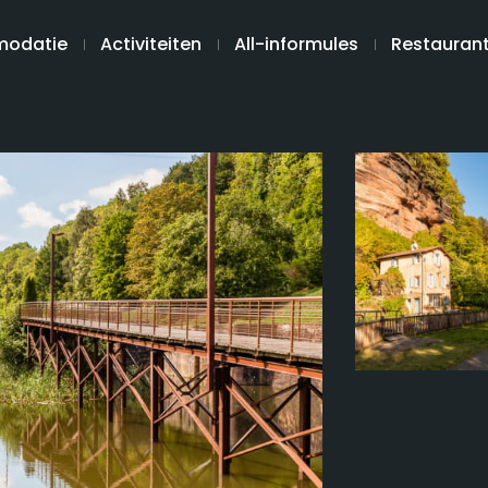
odatie
Activiteiten
All-informules
Restauran