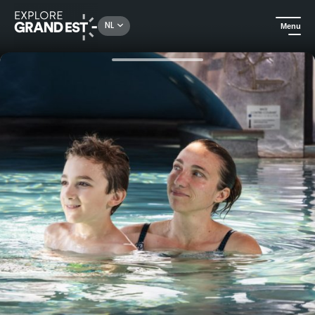
Rechercher un lieu, une activité...
NL
Menu
Kijk je ogen uit in de Grand Est
Wellness
Ouders en kinderen in het Nordic Spa arrangement van Domaine du Hirtz