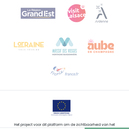
Agence Régionale du Tourisme Grand Est
Bureau de Colmar (hoofdkantoor)
Château Kiener – Rue de Verdun 24
68000 COLMAR - FRANKRIJK
Hulp nodig?
Stuur ons een e-mail
Het project voor dit platform om de zichtbaarheid van het