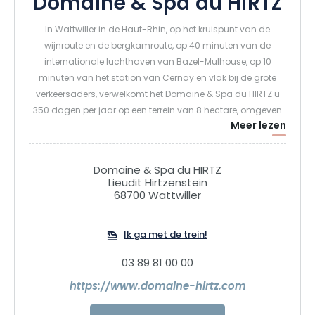
Domaine & Spa du HIRTZ
In Wattwiller in de Haut-Rhin, op het kruispunt van de
wijnroute en de bergkamroute, op 40 minuten van de
internationale luchthaven van Bazel-Mulhouse, op 10
minuten van het station van Cernay en vlak bij de grote
verkeersaders, verwelkomt het Domaine & Spa du HIRTZ u
350 dagen per jaar op een terrein van 8 hectare, omgeven
Meer lezen
door weelderig groen en ongerepte natuur.
Midden in het bos van de Vogezen is het Domaine & Spa du
Domaine & Spa du HIRTZ
Hirtz een toevluchtsoord waar men tot rust komt. Tussen
Lieudit Hirtzenstein
68700 Wattwiller
bergen en vlakte nodigt het uit om het rustig aan te doen,
diep adem te halen en weer in contact te komen met wat
echt belangrijk is, in een ongerepte omgeving waar de
Ik ga met de trein!
natuur elk moment begeleidt. Accommodaties in kamers
en lodges, een Scandinavische spa van 3.300 m², een
03 89 81 00 00
restaurant en ruimtes voor seminars en recepties vormen
https://www.domaine-hirtz.com
samen een levendige plek om nieuwe energie op te doen, te
genieten, te vieren en te delen.