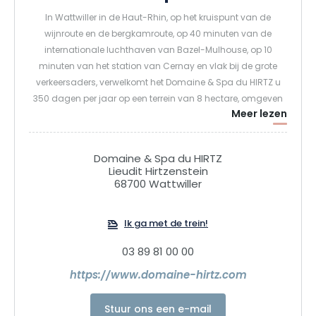
In Wattwiller in de Haut-Rhin, op het kruispunt van de
wijnroute en de bergkamroute, op 40 minuten van de
internationale luchthaven van Bazel-Mulhouse, op 10
minuten van het station van Cernay en vlak bij de grote
verkeersaders, verwelkomt het Domaine & Spa du HIRTZ u
350 dagen per jaar op een terrein van 8 hectare, omgeven
Meer lezen
door weelderig groen en ongerepte natuur.
Midden in het bos van de Vogezen is het Domaine & Spa du
Domaine & Spa du HIRTZ
Hirtz een toevluchtsoord waar men tot rust komt. Tussen
Lieudit Hirtzenstein
68700 Wattwiller
bergen en vlakte nodigt het uit om het rustig aan te doen,
diep adem te halen en weer in contact te komen met wat
echt belangrijk is, in een ongerepte omgeving waar de
Ik ga met de trein!
natuur elk moment begeleidt. Accommodaties in kamers
en lodges, een Scandinavische spa van 3.300 m², een
03 89 81 00 00
restaurant en ruimtes voor seminars en recepties vormen
https://www.domaine-hirtz.com
samen een levendige plek om nieuwe energie op te doen, te
genieten, te vieren en te delen.
Stuur ons een e-mail