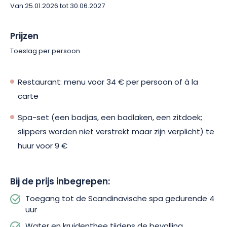
Van 25.01.2026 tot 30.06.2027
Door afwisselend warmte, kou en rustmomenten te
combineren, leidt de thermorelaxatie u vervolgens naar de
sauna in het bos met ingebouwde douche. Daar wacht u een
Prijzen
ontspanningssessie bij 90 °C, gevolgd door een koud bad van
Toeslag per persoon.
8 °C dat u gegarandeerd wakker schudt. Voor unieke
massage-ervaringen wordt u tegen meerprijs ook een
zintuiglijk observatorium met 2 masserende drijfbedden
Restaurant: menu voor 34 € per persoon of à la
aangeboden. Ook kunt u tegen meerprijs en op reservering
carte
gebruikmaken van de massagegrot.
Spa-set (een badjas, een badlaken, een zitdoek;
Vergeet niet uw toegang tot de Nordic Spa van het Domaine &
slippers worden niet verstrekt maar zijn verplicht) te
Spa du Hirtz in Wattwiller te reserveren om uw plek in deze
huur voor 9 €
oase van ontspanning te garanderen!
Bij de prijs inbegrepen:
Toegang tot de Scandinavische spa gedurende 4
uur
Water en kruidenthee tijdens de bevalling