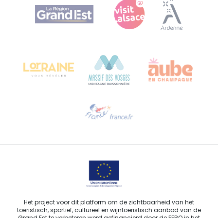
Agence Régionale du Tourisme Grand Est
Bureau de Colmar (hoofdkantoor)
Château Kiener – Rue de Verdun 24
68000 COLMAR - FRANKRIJK
Hulp nodig?
Stuur ons een e-mail
Het project voor dit platform om de zichtbaarheid van het
toeristisch, sportief, cultureel en wijntoeristisch aanbod van de