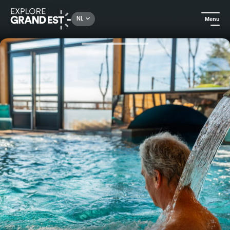
Rechercher un lieu, une activité...
NL
Menu
Kijk je ogen uit in de Grand Est
Wellness
4 uur toegang tot de Nordic Spa van het Domaine du Hirtz***.