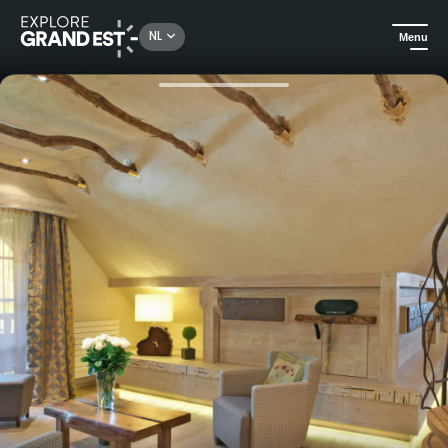
Rechercher un lieu, une activité...
NL
Menu
Kijk je ogen uit in de Grand Est
All-informules
Puur plezier in de Elzas - Hostellerie des Châteaux