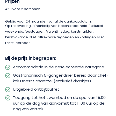
Prijzen
je verrassen door een symfonie van smaken en vervolg je
gastronomische reis zodra je wakker wordt. Bij het ontbijt kun
450 voor 2 personen.
je genieten van een selectie lokale producten geserveerd als
buffet, ideaal om je dag goed te beginnen!
Geldig voor 24 maanden vanaf de aankoopdatum.
Op reservering, afhankelijk van beschikbaarheid. Exclusief
weekends, feestdagen, Valentijnsdag, kerstmarkten,
Voor totale ontspanning heb je met het arrangement Pur
kerstvakantie. Niet-aftrekbare tegoeden en kortingen. Niet
plaisir en Alsace ook toegang tot het zwembad en de spa van
restitueerbaar.
Hostellerie des Châteaux. Deze oase van rust wacht op je
vanaf je aankomst om 15.00 uur tot je vertrek om 11.00 uur.
Profiteer van dit geluksmoment voor twee!
Bij de prijs inbegrepen:
Accommodatie in de geselecteerde categorie
Weersta het dus niet en zeg ja tegen deze uitnodiging om te
ontsnappen! Hostellerie des Châteaux belooft je een
Gastronomisch 5-gangendiner bereid door chef-
onvergetelijk verblijf voor jullie beiden, in een luxueuze en
kok Ernest Schaetzel (exclusief drankjes)
betoverende omgeving.
Uitgebreid ontbijtbuffet
Toegang tot het zwembad en de spa: van 15.00
uur op de dag van aankomst tot 11.00 uur op de
dag van vertrek.