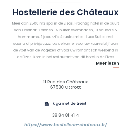
Hostellerie des Châteaux
Meer dan 2500 m2 spa in de Elzas. Prachtig hotel in de buurt
van Obernai: 3 binnen- & buitenzwembaden, 10 sauna’s &
hammams, 2 jacuzzi’s, 4 rustruimtes… Luxe Suites met
sauna of privéjacuzzi op de kamer voor uw kuurverblijf aan
de voet van de Vogezen of voor uw romantisch weekend in
de Elzas. Kom in het restaurant van dit hotel in de Elzas
Meer lezen
genieten van de keuken van chef-kok Ernest Schaetzel voor
een onvergetelijke ervaring in Ottrott in het hotel boven
Obernai.
11 Rue des Châteaux
67530 Ottrott
Ik ga met de trein!
38 84 81 41 4
https://www.hostellerie-chateaux.fr/