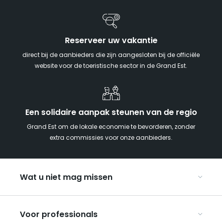
Reserveer uw vakantie
direct bij de aanbieders die zijn aangesloten bij de officiële
website voor de toeristische sector in de Grand Est.
Een solidaire aanpak steunen van de regio
Grand Est om de lokale economie te bevorderen, zonder
extra commissies voor onze aanbieders.
Wat u niet mag missen
Met kinderen naar de Grand Est
Voor professionals
Met z’n tweeën