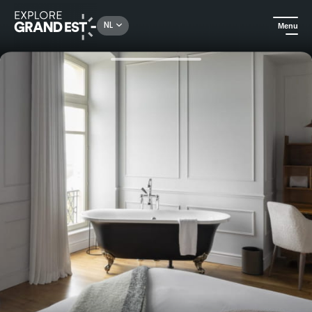
Rechercher un lieu, une activité...
NL
Menu
Kijk je ogen uit in de Grand Est
All-informules
Verblijf Natuur & 6 Smaken - Een Michelin-ster ervaring bij Clos Vauban