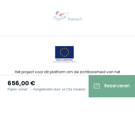
Hulp nodig?
Stuur ons een e-mail
Het project voor dit platform om de zichtbaarheid van het
toeristisch, sportief, cultureel en wijntoeristisch aanbod van de
656,00 €
Grand Est te verbeteren werd gefinancierd door de EFRO in het
Reserveren
kader van de respons van de Europese Unie op de COVID-19-
Prijzen 'vanaf...' - Aangeboden door: Le Clos Vauban
pandemie.
E-MAIL
*
Agence Régionale du Tourisme Grand Est ©2026 - Alle rechten
voorbehouden.