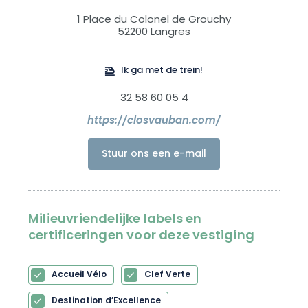
Gourmand Lokale uitmuntendheid, seizoensproducten, een
1 Place du Colonel de Grouchy
oprecht onthaal en respect voor de omgeving begeleiden
52200 Langres
elk detail van uw verblijf.
Ik ga met de trein!
32 58 60 05 4
https://closvauban.com/
Stuur ons een e-mail
Milieuvriendelijke labels en
certificeringen voor deze vestiging
Accueil Vélo
Clef Verte
Destination d’Excellence