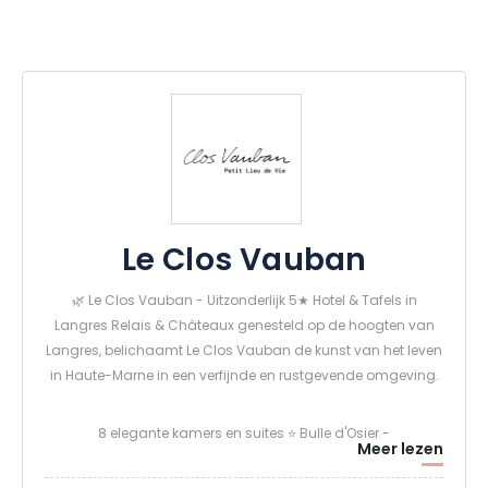
Le Clos Vauban
🌿 Le Clos Vauban - Uitzonderlijk 5★ Hotel & Tafels in
Langres Relais & Châteaux genesteld op de hoogten van
Langres, belichaamt Le Clos Vauban de kunst van het leven
in Haute-Marne in een verfijnde en rustgevende omgeving.
8 elegante kamers en suites ⭐ Bulle d'Osier -
Meer lezen
gastronomisch restaurant met Michelin-ster 🍽️ La Salle à
manger Mirabelle - Brasserie bekroond met een Bib