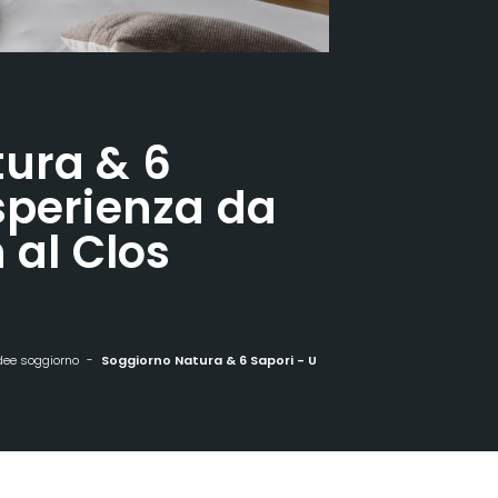
ura & 6
sperienza da
n al Clos
dee soggiorno
Soggiorno Natura & 6 Sapori - Un'esperienza da stella Michelin al Clos Vauban