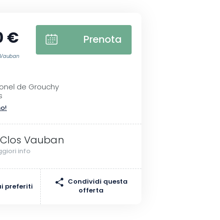
0 €
Prenota
s Vauban
lonel de Grouchy
s
no!
 Clos Vauban
giori info
Condividi questa
 preferiti
offerta