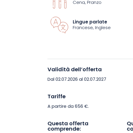
gastronomico
Bulle d’Osier
, insignito 
Cena, Pranzo
gustare il menu “6 Saveurs”, una creazi
territorio dell’Alta Marna, ai prodotti ra
Lingue parlate
cucina essenziale, vivace e poetica, che
Francese, Inglese
nel piatto.
Questa fuga è l’occasione ideale per 
riconnettersi con l’essenziale e scopri
Validità dell’offerta
luogo intimo e intriso di eleganza. Pre
vivere un’esperienza sensoriale unica n
Dal 02.07.2026 al 02.07.2027
Tariffe
A partire da 656 €.
Questa offerta
Qu
comprende:
c