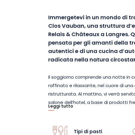
Immergetevi in un mondo di tra
Clos Vauban, una struttura d’e
Relais & Châteaux a Langres. 
pensata per gli amanti della tra
autentici e di una cucina d’a
radicata nella natura circosta
Il soggiorno comprende una notte in 
raffinato e rilassante, nel cuore di u
ristrutturata. Al mattino, vi verrà servi
salone dell’hotel, a base di prodotti fre
Leggi tutto
iniziare la giornata con dolcezza.
Il momento clou di questa esperienza 
Tipi di pasti