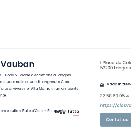
s Vauban
1 Place du Co
52200 Langres
 - Hotel & Tavole d'eccezione a Langres
situato sulle alture di Langres, Le Clos
Vado in tren
arte di vivere nell'Alta Marna in un ambiente
ante.
32 58 60 05 4
https://clos
re e suite ⭐ Bulle d'Osier - Ristorante
Leggi tutto
Michelin 🍽️ La Salle à manger Mirabelle -
Contattaci 
ta con un Bib Gourmand Eccellenza locale,