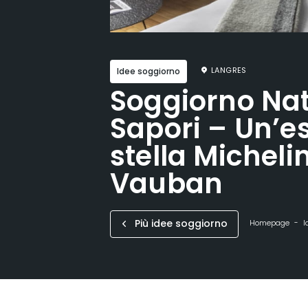
LANGRES
Idee soggiorno
Soggiorno Nat
Sapori – Un’e
stella Micheli
Vauban
Più idee soggiorno
Homepage
I