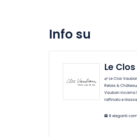
Info su
Le Clo
🌿 Le Clos Vauban
Relais & Châteaux 
Vauban incarna l'
raffinato e rilass
🏨 8 eleganti came
gourmet stellato 
Brasserie premia