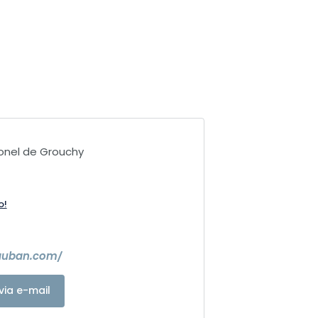
lonel de Grouchy
o!
vauban.com/
via e-mail