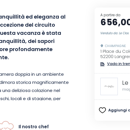
A partire da
nquillità ed eleganza al
656,0
ccezione del circuito
Questa vacanza è stata
Venduto da: Le Clo
nquillità, dei sapori
CHAMPAGNE
utore profondamente
1 Place du Co
nte.
52200 Langre
Vado in tre
camera doppia in un ambiente
Le
na dimora storica magnificamente
mag
ta una deliziosa colazione nel
schi, locali e di stagione, per
Aggiungi ai
è una cena per due al ristorante
Il nostro chef