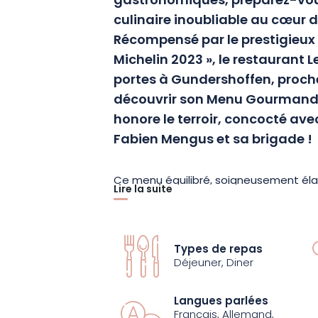
gastronomiques, préparez-vou
culinaire inoubliable au cœur d
Récompensé par le prestigieux
Michelin 2023 », le restaurant 
portes à Gundershoffen, proc
découvrir son Menu Gourmand. 
honore le terroir, concocté ave
Fabien Mengus et sa brigade !
Ce menu équilibré, soigneusement élab
Lire la suite
savourer des mets délicieux : une entr
dessert. Chaque plat est un hommage à
en valeur la fraîcheur et la qualité des
Types de repas
avec le plus grand soin.
Déjeuner, Diner
Avec le Chef Fabien Mengus, Le Cygne m
Langues parlées
Français, Allemand,