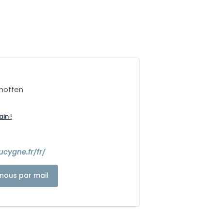
hoffen
ain !
cygne.fr/fr/
nous par mail