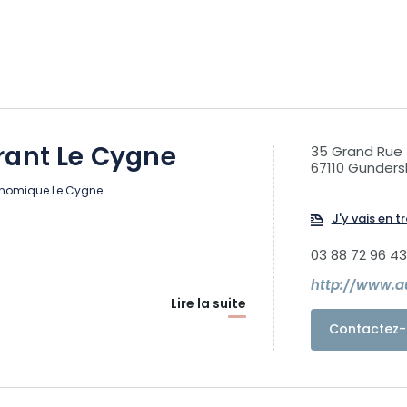
rant Le Cygne
35 Grand Rue
67110 Gunders
onomique Le Cygne
J'y vais en tr
03 88 72 96 43
http://www.au
Lire la suite
Contactez-