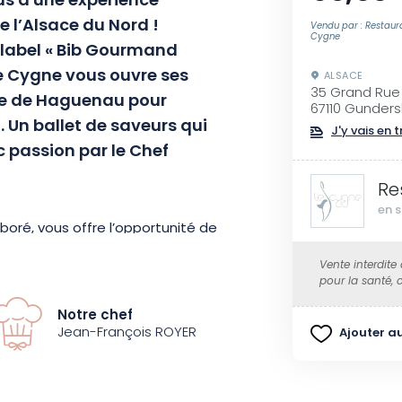
s à une expérience
e l’Alsace du Nord !
Vendu par : Restaur
Cygne
 label « Bib Gourmand
Le Cygne vous ouvre ses
ALSACE
35 Grand Rue
he de Haguenau pour
67110 Gunders
Un ballet de saveurs qui
J'y vais en t
c passion par le Chef
Re
en s
oré, vous offre l’opportunité de
ée, une viande, un poisson et un
Vente interdite
 la cuisine du terroir, mettant
pour la santé,
 produits locaux, sélectionnés
Notre chef
Jean-François ROYER
Ajouter au
êle tradition et innovation. Les