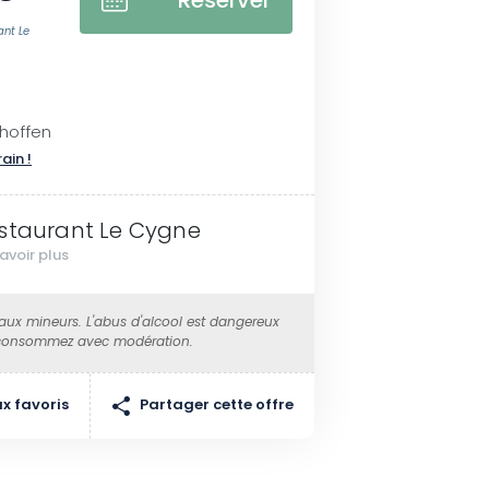
Réserver
ant Le
hoffen
rain !
staurant Le Cygne
avoir plus
 aux mineurs. L'abus d'alcool est dangereux
 consommez avec modération.
Partager cette offre
x favoris