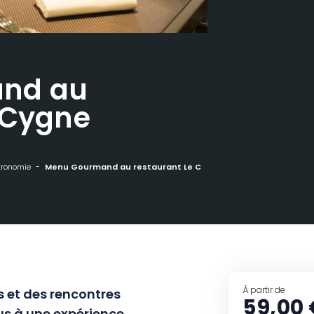
nd au
 Cygne
tronomie
Menu Gourmand au restaurant Le Cygne
À partir de
 et des rencontres
59,00 