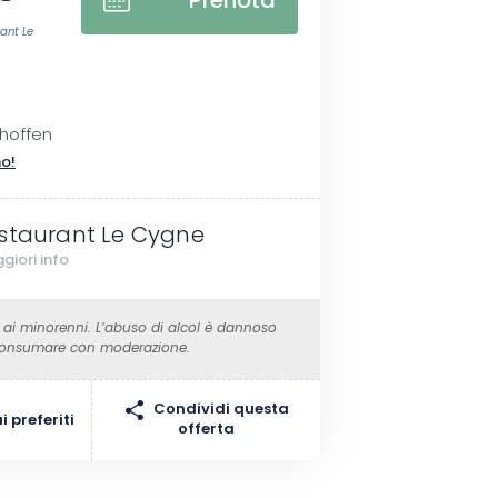
Prenota
ant Le
hoffen
no!
staurant Le Cygne
giori info
 ai minorenni. L’abuso di alcol è dannoso
 Consumare con moderazione.
Condividi questa
 preferiti
offerta