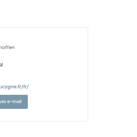
hoffen
o!
cygne.fr/fr/
via e-mail