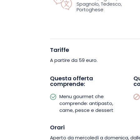
piatti iconici dello chef, che hanno cos
Spagnolo, Tedesco,
Portoghese
condividono la scena con nuove creazio
offre anche uno spazio raffinato, dove 
combina con un servizio caloroso. Il loc
semplice ristorante: è un luogo di cond
appuntamento per tutti gli epicurei.
Tariffe
A partire da 59 euro.
Imbarcatevi anche voi in questa straor
prenotate il vostro tavolo oggi stesso
Questa offerta
Qu
un viaggio culinario unico, una deliziosa
comprende:
c
Menu gourmet che
comprende: antipasto,
carne, pesce e dessert
Orari
Aperto da mercoledì a domenica, dalle 1