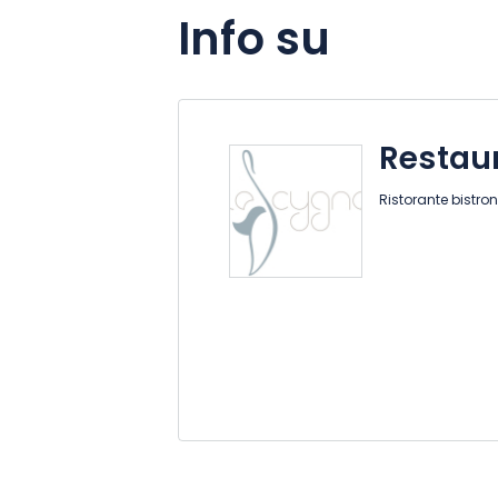
Info su
Restau
Ristorante bistr