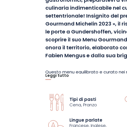
gastronomici, preparatevi a vi
culinaria indimenticabile nel c
settentrionale! Insignito del p
Gourmand Michelin 2023 », il ri
le porte a Gundershoffen, vici
scoprire il suo Menu Gourmand.
onora il territorio, elaborato c
Fabien Mengus e dalla sua bri
Questo menu equilibrato e curato nei mi
Leggi tutto
possibilità di assaporare piatti delizios
pesce e un dessert. Ogni piatto è un o
mette in risalto la freschezza e la quali
Tipi di pasti
accuratamente selezionati.
Cena, Pranzo
Con lo chef Fabien Mengus, Le Cygne fo
Lingue parlate
Francese, Inglese,