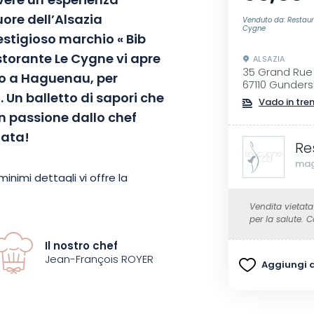
vere un’esperienza
uore dell’Alsazia
Venduto da: Restaur
Cygne
restigioso marchio « Bib
storante Le Cygne vi apre
ALSAZIA
35 Grand Rue
no a Haguenau, per
67110 Gunders
 Un balletto di sapori che
Vado in tre
on passione dallo chef
gata!
Re
mag
nimi dettagli vi offre la
i: un antipasto, una carne, un
Vendita vietata
maggio alla cucina locale, che
per la salute.
tà dei prodotti locali
Il nostro chef
Jean-François ROYER
Aggiungi ai
nde tradizione e innovazione. I