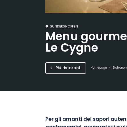
GUNDERSHOFFEN
Menu gourmet 
Le Cygne
Più ristoranti
Homepage
Bistrono
Per gli amanti dei sapori autent