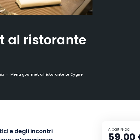
al ristorante
mia
Menu gourmet al ristorante Le Cygne
A partire da
ici e degli incontri
59,00 