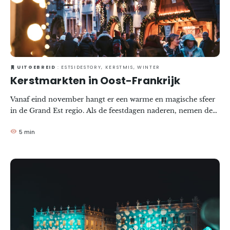
UITGEBREID
: ESTSIDESTORY, KERSTMIS, WINTER
Kerstmarkten in Oost-Frankrijk
Vanaf eind november hangt er een warme en magische sfeer
in de Grand Est regio. Als de feestdagen naderen, nemen de
houten chalets versierd met glinsterende slingers hun plaats
5 min
in en dompelen ons onder in een magische sfeer! Op de
kerst- en sinterklaasmarkten kun je je opwarmen met een
glas glühwein*, een paar cadeautjes voor onder de boom
kopen... en je laten meeslepen door de magie van Kerstmis!
Klik hier voor de lijst en data voor 2025.