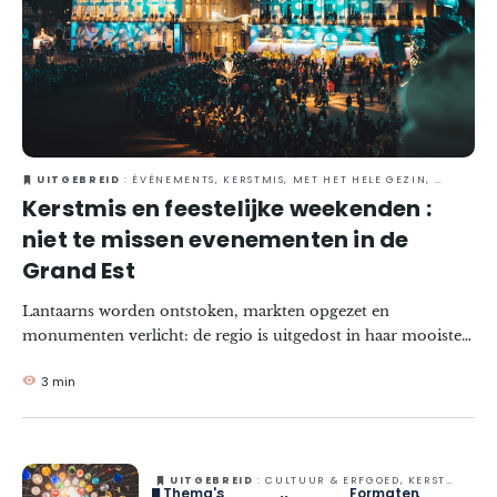
UITGEBREID
: ÉVÉNEMENTS, KERSTMIS, MET HET HELE GEZIN, WINTER
Kerstmis en feestelijke weekenden :
niet te missen evenementen in de
Grand Est
Lantaarns worden ontstoken, markten opgezet en
monumenten verlicht: de regio is uitgedost in haar mooiste
kleuren voor de feestdagen. Profiteer van de magie tijdens
3 min
een weekend of een week in de Grand Est.
UITGEBREID
: CULTUUR & ERFGOED, KERSTMIS, MET HET HELE GEZIN, WINTER
Thema's
Formaten