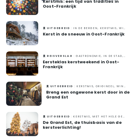
Kerstmis: een tijd van tradities in
Oost-Frankrijk
#EstSideStory
Zomer
UITGEBREID
: IN DE BERGEN, KERSTMIS, WINTER
Met het hele gezin
Kerst in de sneeuw in Oost-Frankrijk
Met zijn tweetjes
Natuur
REISVERSLAG
: GASTRONOMIE, IN DE STAD, KERSTMIS, MET ZIJN TWEETJES, WINTER
Eersteklas kerstweekend in Oost-
In de bergen
Frankrijk
In de stad
UITGEBREID
: KERSTMIS, ORIGINEEL, WINTER
Origineel
Breng een ongewone kerst door in de
Grand Est
Gastronomie
Wellness
UITGEBREID
: KERSTMIS, MET HET HELE GEZIN, MET VRIENDEN, MET ZIJN TWEETJES, WINTER
De Grand Est, de thuisbasis van de
Cultuur & erfgoed
kerstverlichting!
Ambachten