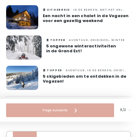
Verantwoord reizen
UITGEBREID
: IN DE BERGEN, MET HET HELE GEZIN, MET VRIENDEN, MET ZIJN TWEETJES, NATUUR, WELLNESS, WINTER
Een nacht in een chalet in de Vogezen
voor een gezellig weekend
TOPPER
: AVONTUUR, ORIGINEEL, WINTER
5 ongewone winteractiviteiten
in de Grand Est!
TOPPER
: AVONTUUR, IN DE BERGEN, ORIGINEEL, WINTER
5 skigebieden om te ontdekken in de
Vogezen!
/2
Page suivante