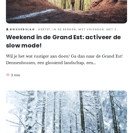
REISVERSLAG
: HERFST, IN DE BERGEN, MET VRIENDEN, MET ZIJN TWEETJES, NATUUR, WELLNESS, WINTER
Weekend in de Grand Est: activeer de
slow mode!
Wil je het wat rustiger aan doen? Ga dan naar de Grand Est!
Dennenbossen, een glooiend landschap, een
hartverwarmende keuken en een vriendelijke manier van
3 min
leven zijn slechts een paar van de manieren waarop je in slow
mode kunt komen.