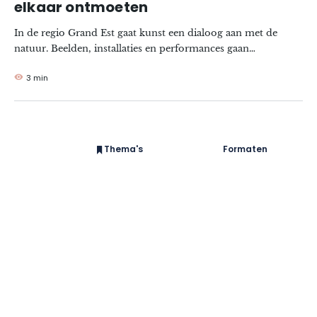
elkaar ontmoeten
In de regio Grand Est gaat kunst een dialoog aan met de
natuur. Beelden, installaties en performances gaan
harmonieus op in het landschap, brengen het tot leven en
3 min
verheffen het tot iets moois, waardoor bezoekers een
zintuiglijke en meeslepende ervaring beleven.
Thema's
Formaten
#EstSideStory
Zomer
Met het hele gezin
Met zijn tweetjes
Natuur
In de bergen