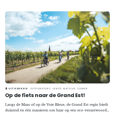
genieten van de authenticiteit van kleine stadjes en dorpjes
met een goed bewaard gebleven erfgoed in de regio Grand
Est. Charmante steegjes, gezellige pleintjes en lokale
ambachten geven de toon aan bij het ontdekken van deze
schatten van het regionale erfgoed. Van april tot oktober,
tijdens de ‘Dimanches de Caractère’®, kunt u een kijkje
nemen op soms onbekende plekken en u laten rondleiden
tijdens bezoeken vol ontmoetingen en lokale smaken.
UITGEBREID
: ESTSIDESTORY, LENTE, NATUUR, ZOMER
Op de fiets naar de Grand Est!
Langs de Maas of op de Voie Bleue, de Grand Est regio biedt
duizend en één manieren om haar op een eco-verantwoorde