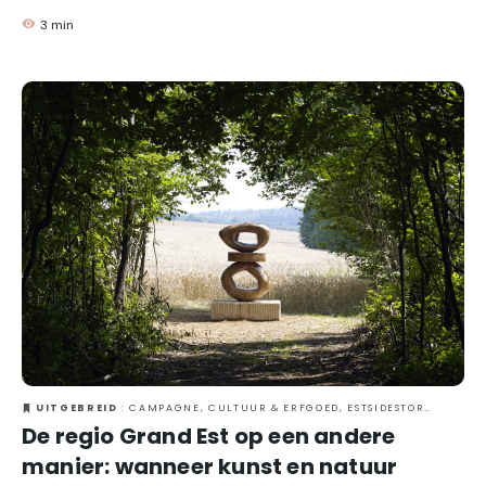
manier te ontdekken! Stap dus op de fiets en kies de route die
3 min
het beste bij je past!
UITGEBREID
: CAMPAGNE, CULTUUR & ERFGOED, ESTSIDESTORY, MET ZIJN TWEETJES, NATUUR, ORIGINEEL
De regio Grand Est op een andere
manier: wanneer kunst en natuur