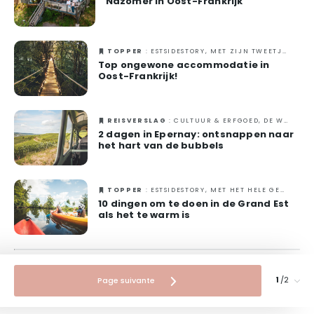
Nazomer in Oost-Frankrijk
TOPPER
: ESTSIDESTORY, MET ZIJN TWEETJES, NATUUR, ORIGINEEL, VERANTWOORD REIZEN
Top ongewone accommodatie in
Oost-Frankrijk!
REISVERSLAG
: CULTUUR & ERFGOED, DE WIJNSTREEK, ESTSIDESTORY, GASTRONOMIE, IN DE STAD, MET ZIJN TWEETJES
2 dagen in Epernay: ontsnappen naar
het hart van de bubbels
TOPPER
: ESTSIDESTORY, MET HET HELE GEZIN, MET ZIJN TWEETJES, ZOMER
10 dingen om te doen in de Grand Est
als het te warm is
/2
Page suivante