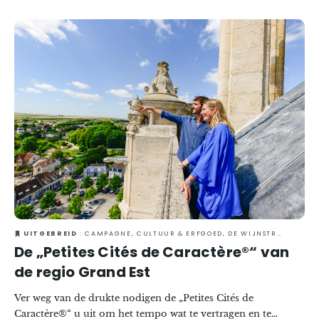
goed bewaard gebleven erfgoed in de regio Grand Est.
Charmante steegjes, gezellige pleintjes en lokale ambachten
geven de toon aan bij het ontdekken van deze schatten van
het regionale erfgoed. Van april tot oktober, tijdens de
‘Dimanches de Caractère’®, kunt u een kijkje nemen op soms
onbekende plekken en u laten rondleiden tijdens bezoeken
vol ontmoetingen en lokale smaken.
UITGEBREID
: CAMPAGNE, CULTUUR & ERFGOED, DE WIJNSTREEK, ESTSIDESTORY, ÉVÉNEMENTS, GASTRONOMIE, LENTE
De „Petites Cités de Caractère®“ van
de regio Grand Est
Ver weg van de drukte nodigen de „Petites Cités de
Caractère®“ u uit om het tempo wat te vertragen en te