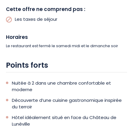
commencer la journée en saveurs.
Rendez-vous
Cette offre ne comprend pas :
ensuite au centre
AQUALUN
pour des moments de
détente et de relaxation totale.
2 entrées vous
Les taxes de séjour
seront offertes pour accéder à ses univers
aquatiques,
balnéo
, ainsi que ses espaces de
Horaires
remise en forme.
De quoi vous donner un coup de
Le restaurant est fermé le samedi midi et le dimanche soir
boost
!
Points forts
En soirée, partagez un moment chaleureux autour
de la table du Chef Denis
Tabouillot
.
Le restaurant
vous réserve un dîner du terroir pour 2 personnes.
Nuitée à 2 dans une chambre confortable et
Une succulente cuisine à base des produits
moderne
régionaux, à savourer dans un décor authentique
Découverte d’une cuisine gastronomique inspirée
à la parisienne !
du terroir
Hôtel idéalement situé en face du Château de
Lunéville