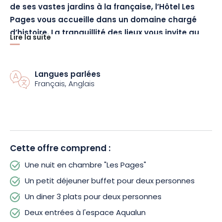
de ses vastes jardins à la française, l’Hôtel Les
Pages vous accueille dans un domaine chargé
d’histoire.
La tranquillité des lieux vous invite au
Lire la suite
calme et au repos, particulièrement propice pour
se ressourcer et refaire le plein d’énergie.
Langues parlées
Français, Anglais
D’ailleurs, le Séjour « Bien-être » a été
spécialement concocté pour vous déconnecter
du quotidien.
Laissez vos soucis derrière vous, et
entrez dans ce havre de paix étoilé.
Une chambre
Pages standard vous sera préparée dans la
plus
Cette offre comprend :
grande délicatesse
, avec un décor original et
moderne vous faisant profiter pleinement du
Une nuit en chambre "Les Pages"
cocooning.
Un petit déjeuner buffet pour deux personnes
Un diner 3 plats pour deux personnes
Après une nuitée bien douillette, profitez d’un
Deux entrées à l'espace Aqualun
petit-déjeuner pour 2 personnes afin de