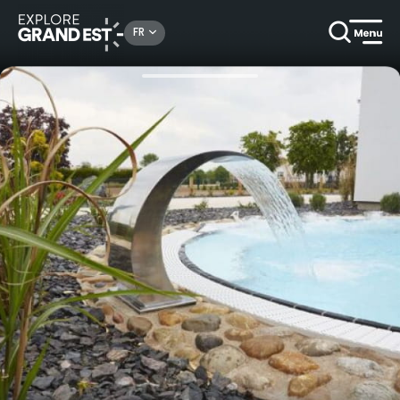
Rechercher un lieu, une activité...
FR
Accueil
Idées séjours
Séjour bien-être - Hôtel Les Pages