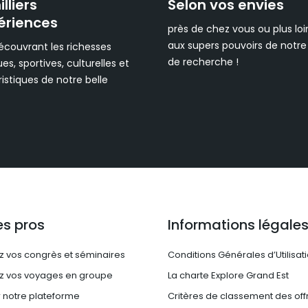
lliers
Selon vos envies
ériences
près de chez vous ou plus loi
aux supers pouvoirs de notr
écouvrant les richesses
de recherche !
ues, sportives, culturelles et
istiques de notre belle
es pros
Informations légale
z vos congrès et séminaires
Conditions Générales d’Utilisat
z vos voyages en groupe
La charte Explore Grand Est
 notre plateforme
Critères de classement des off