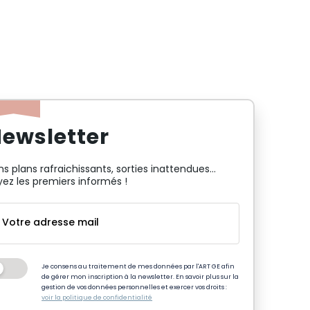
ewsletter
ns plans rafraichissants, sorties inattendues…
yez les premiers informés !
Je consens au traitement de mes données par l'ART GE afin
de gérer mon inscription à la newsletter. En savoir plus sur la
gestion de vos données personnelles et exercer vos droits :
voir la politique de confidentialité