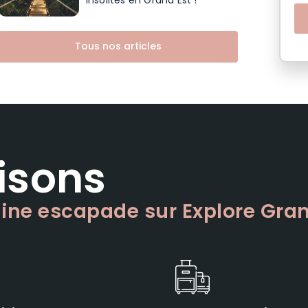
insolites en Grand Est !
Tous nos articles
isons
aine escapade sur Explore Gran