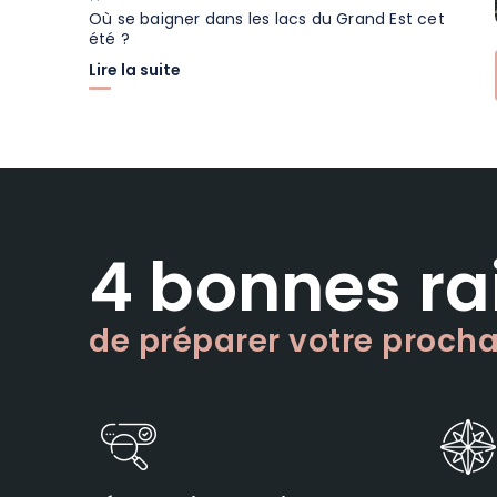
Où se baigner dans les lacs du Grand Est cet
été ?
Lire la suite
4 bonnes ra
de préparer votre proch