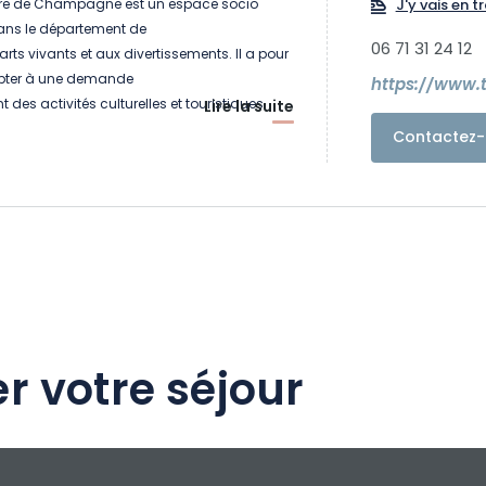
tre de Champagne est un espace socio
J'y vais en tr
dans le département de
06 71 31 24 12
arts vivants et aux divertissements. Il a pour
apter à une demande
des activités culturelles et touristiques
Lire la suite
 lieu où l’on ne vient
Contactez-
ler mais pour partager des moments de
ut en se reconnectant aux
r votre séjour