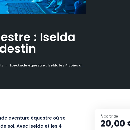
stre : Iselda
 destin
ts
Spectacle équestre : Iselda les 4 voies du destin
À partir de
nde aventure équestre où se
20,00 
e soi. Avec Iselda et les 4