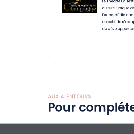
Le Théâtre Eques
culturel unique 
l’Aube, dédié aux 
objectif de s’ad
de développement 
dans la région. Un
pas pour travail
divertissement to
vivants.
AUX ALENTOURS
Pour compléte