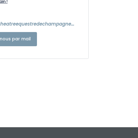
ain !
https://www.theatreequestredechampagne.fr/
nous par mail