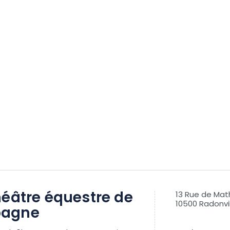
éâtre équestre de
13 Rue de Mat
10500 Radonvil
agne