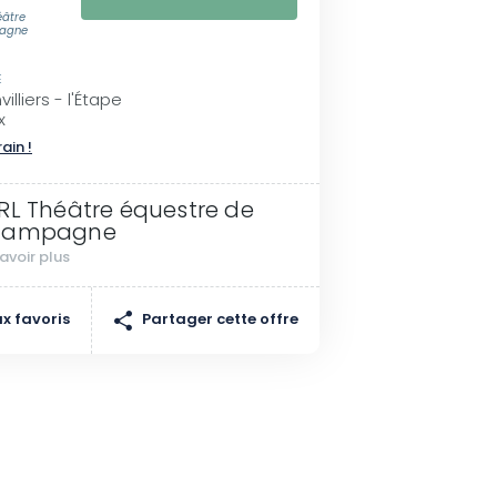
éâtre
pagne
E
lliers - l'Étape
x
rain !
RL Théâtre équestre de
hampagne
avoir plus
Partager cette offre
x favoris