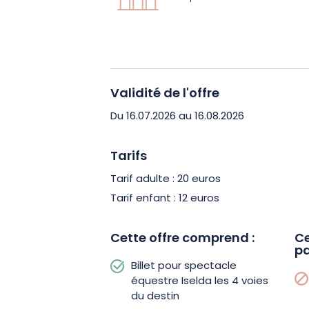
équestres spectaculaires s’enchaînen
et visuellement impressionnant. L’uni
petits et grands grâce à une narration
dynamiques et une ambiance empreint
Chaque scène invite le public à vivre
Validité de l'offre
initiatique où courage, amitié et loyau
Du 16.07.2026 au 16.08.2026
Entre poésie, action et émotion, Iseld
Tarifs
une expérience inoubliable à partager 
Tarif adulte : 20 euros
et laissez-vous guider sur les chemins 
Tarif enfant : 12 euros
Cette offre comprend :
Ce
pa
Billet pour spectacle
équestre Iselda les 4 voies
du destin