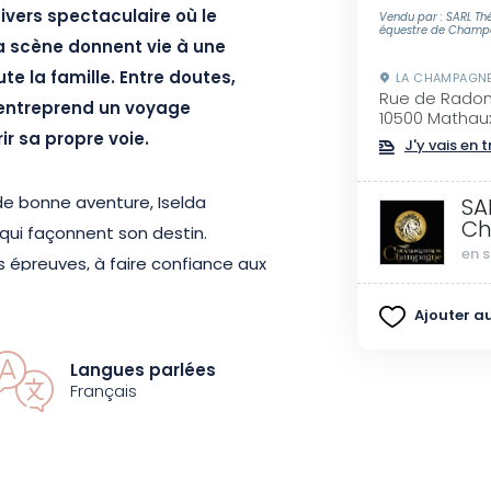
ivers spectaculaire où le
Vendu par : SARL Th
équestre de Cham
la scène donnent vie à une
e la famille. Entre doutes,
LA CHAMPAGN
Rue de Radonvi
a entreprend un voyage
10500 Mathau
ir sa propre voie.
J'y vais en t
e bonne aventure, Iselda
SA
C
qui façonnent son destin.
en s
 épreuves, à faire confiance aux
ns qui unissent les êtres. Sur
Ajouter au
ables partenaires de jeu,
té les émotions des
Langues parlées
et l’animal se révèle au fil du
Français
mersive et rythmée.
ts de feu et performances