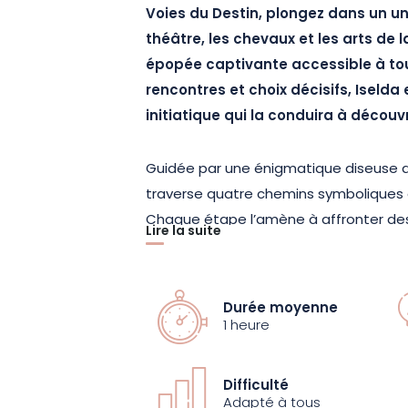
Voies du Destin, plongez dans un un
théâtre, les chevaux et les arts de 
épopée captivante accessible à tout
rencontres et choix décisifs, Iseld
initiatique qui la conduira à découvr
Guidée par une énigmatique diseuse d
traverse quatre chemins symboliques 
Chaque étape l’amène à affronter des
Lire la suite
autres et à comprendre la force des lie
scène, les chevaux deviennent de vérit
traduisant avec puissance et sensibili
Durée moyenne
personnages. La relation entre l’humain 
1 heure
spectacle dans une mise en scène im
Difficulté
Voltige, combats chorégraphiés, effe
Adapté à tous