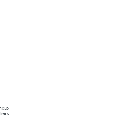
haux
liers