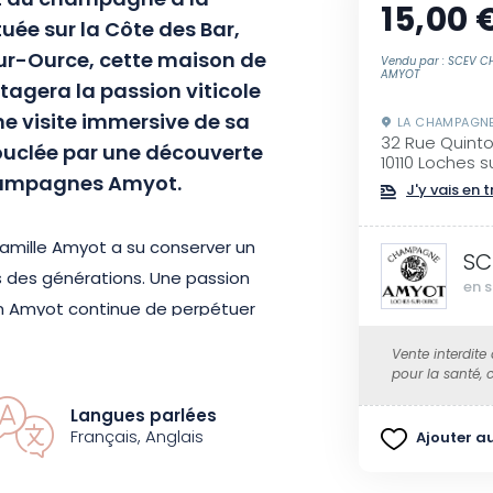
nt du champagne à la
15,00 
e sur la Côte des Bar,
-sur-Ource, cette maison de
Vendu par : SCEV 
AMYOT
agera la passion viticole
ne visite immersive de sa
LA CHAMPAGN
32 Rue Quint
ouclée par une découverte
10110 Loches 
champagnes Amyot.
J'y vais en t
famille Amyot a su conserver un
SC
s des générations. Une passion
en s
ion Amyot continue de perpétuer
r de la Côte des Bar. Lors de
Vente interdite
ette histoire familiale
pour la santé,
ne première bouteille de
Langues parlées
galement les piliers d’une
Français, Anglais
Ajouter au
permis à la Maison d’obtenir la