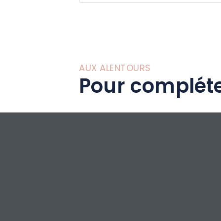
Désireux de vous f
plaisir que nous
partager un momen
dégustation ou d
AUX ALENTOURS
Pour compléte