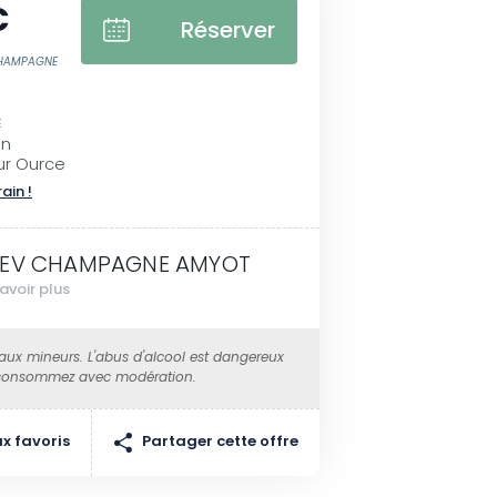
€
Réserver
CHAMPAGNE
E
on
sur Ource
rain !
EV CHAMPAGNE AMYOT
avoir plus
 aux mineurs. L'abus d'alcool est dangereux
 consommez avec modération.
Partager cette offre
x favoris