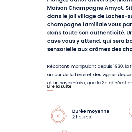
Plongez dans l’univers pétilla
Maison Champagne Amyot. Situé
dans le joli village de Loches
champagne familiale vous part
dans toute son authenticité. U
cave vous y attend, qui sera b
sensorielle aux arômes des 
Récoltant-manipulant depuis 1930, la 
amour de la terre et des vignes depui
et un savoir-faire, que la 3e générat
Lire la suite
dans leur vignoble de 22 ha sis au cœu
votre visite, vous voyagerez à travers c
passionnante, qui a commencé avec u
Durée moyenne
champagne en 1936. Vous découvrirez é
2 heures
culture raisonnée et écologique, qui a 