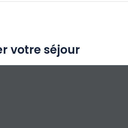
aire partager cette belle histoire, c'est avec
 vous recevons dans notre caveau pour
t convivial lors d'une visite de cave, d'une
'une randonnée pique-nique.
r votre séjour