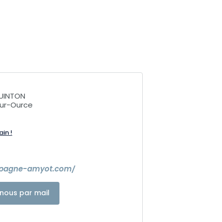
QUINTON
sur-Ource
ain !
mpagne-amyot.com/
nous par mail