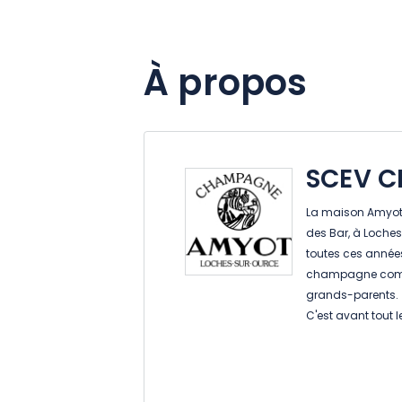
À propos
SCEV 
La maison Amyot, 
des Bar, à Loche
toutes ces années
champagne comme
grands-parents.
C'est avant tout 
transmis de géné
Soucieux de l'emp
exploitation de 20
Environnementale