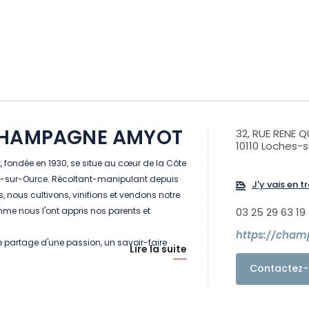
CHAMPAGNE AMYOT
32, RUE RENE 
10110 Loches-
fondée en 1930, se situe au cœur de la Côte
s-sur-Ource. Récoltant-manipulant depuis
J'y vais en tr
, nous cultivons, vinifions et vendons notre
 nous l'ont appris nos parents et
03 25 29 63 19
https://cha
le partage d'une passion, un savoir-faire
Lire la suite
ration en génération.
Contactez-
reinte écologique que nous laissons, notre
 hectares est certifiée Haute Valeur
.