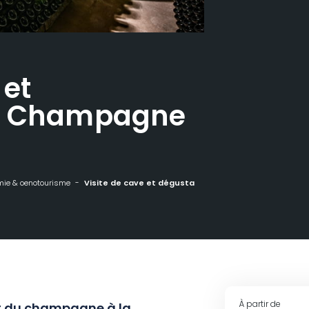
 et
 – Champagne
ie & oenotourisme
Visite de cave et dégustation – Champagne Amyot
À partir de