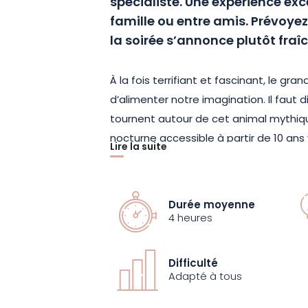
spécialiste.
Une expérience exce
famille ou entre amis.
Prévoyez
la soirée s’annonce plutôt fraî
À la fois terrifiant et fascinant, le gr
d’alimenter notre imagination.
Il faut
tournent autour de cet animal mythiq
nocturne accessible à partir de 10 ans
Lire la suite
percer.
Pendant 4h, vous observerez quatre m
Durée moyenne
espèces
(à savoir les loups blancs arc
4 heures
les loups noirs canadiens)
.
Ces derniers
interpréter leur célèbre chant nocturne
Difficulté
émerveillements pour d’autres.
Adapté à tous