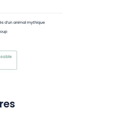
rès d’un animal mythique
loup
nsable
res