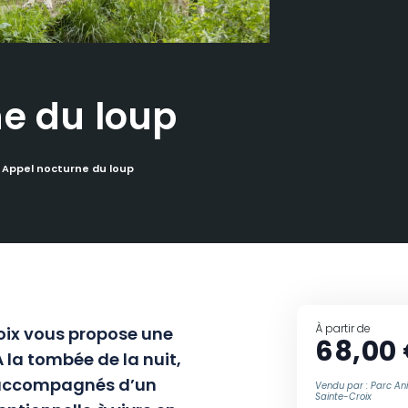
e du loup
Appel nocturne du loup
À partir de
oix vous propose une
68,00
 la tombée de la nuit,
accompagnés
d’un
Vendu par : Parc An
Sainte-Croix