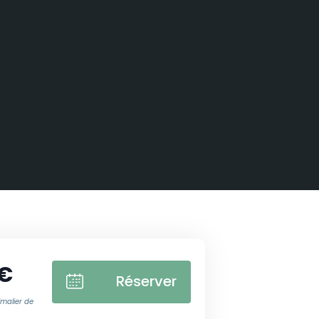
 €
Réserver
imalier de