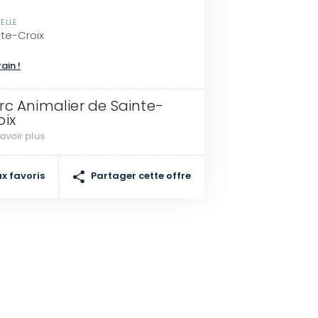
ELLE
te-Croix
rain !
rc Animalier de Sainte-
oix
avoir plus
Partager cette offre
x favoris