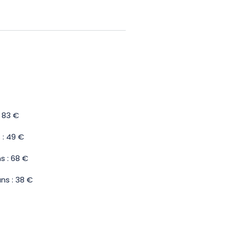
ace à la meute des loups blancs,
in et Bretzel pour vous ouvrir
se dînatoire au Comptoir du
 vos ressentis et échanger avec
vez la possibilité de combiner
ée au parc en journée.
 83 €
 : 49 €
s : 68 €
ns : 38 €