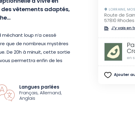
ptionnelle à vivre en
 des vêtements adaptés,
LORRAINE, MOS
Route de Sain
che…
57810 Rhodes
J'y vais en t
and méchant loup n’a cessé
 dire que de nombreux mystères
Pa
Cr
ue.
De
20h
à minuit, cette sortie
en s
 vous permettra enfin de les
Ajouter au
eutes de loups de trois sous-
Langues parlées
Français, Allemand,
tiques, les loups gris d’Europe et
Anglais
 vous feront l’honneur de vous
 :
frissons garantis pour certains,