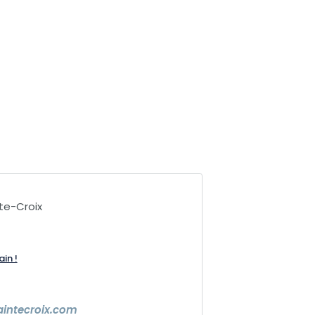
te-Croix
ain !
aintecroix.com