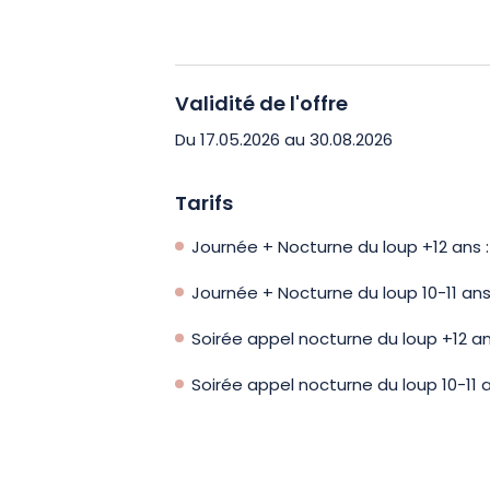
Profitez d’un Apéritif de bienvenue, f
au Comptoir du Trappeur, avec Kir Lorra
l’appétit !
Cette balade inclut une pau
Validité de l'offre
Trappeur.
Vous pourrez ainsi partager
votre guide Nature.
À noter que vous a
Du 17.05.2026 au 30.08.2026
cette expérience nature avec une entr
Tarifs
Journée + Nocturne du loup +12 ans :
Journée + Nocturne du loup 10-11 ans
Soirée appel nocturne du loup +12 an
Soirée appel nocturne du loup 10-11 a