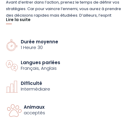
Avant d’entrer dans l’action, prenez le temps de définir vos
stratégies. Car pour vaincre l’ennemi, vous aurez à prendre
des décisions rapides mais étudiées. D’ailleurs, l’esprit
Lire la suite
d’équipe est l’un des premiers avantages du paintball, qui
vous fera aussi travailler votre endurance à coup sûr. Attention
à ne pas gaspiller vos munitions, car la durée de l’activité
dépendra du nombre de billes achetées.
Durée moyenne
1 Heure 30
Avant la session, l’équipe du parc vous transmettra toutes les
Langues parlées
consignes du jeu. Dès 14 ans, les jeunes pourront mener la
Français, Anglais
bataille avec des lanceurs adultes. Les enfants, quant à eux,
bénéficieront d’un encadrement tout au long du parcours. Une
assurance est également comprise dans chaque formule afin
Difficulté
Intermédiaire
de garantir votre sécurité.
Animaux
acceptés