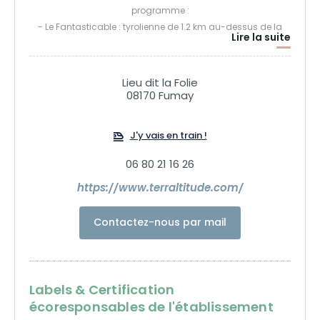
programme :
- Le Fantasticable : tyrolienne de 1.2 km au-dessus de la
Lire la suite
Meuse
- L'Acccrobranche : + de 120 jeux sur 5 hectares
- Trottinette électrique tout-terrain : balade encadrée d'une
Lieu dit la Folie
heure à la découverte de la vallée de la Meuse
08170 Fumay
- Le paintball : 2 terrains à partir de 8 ans
- La catapulte : éjection à 18 m de haut
J'y vais en train !
- La Tour des Aventuriers : escalade, saut dans le vide et
tyrolienne de 120 m
06 80 21 16 26
https://www.terraltitude.com/
Contactez-nous par mail
Labels & Certification
écoresponsables de l'établissement