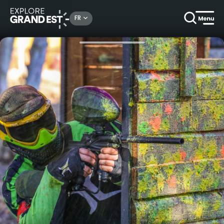
Rechercher un lieu, une activité...
FR
Accueil
Nature
Paintball : amusement & stratégies en Ardennes