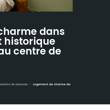
 charme dans
historique
 au centre de
ocations de vacances
Logement de charme dans un monument historique daté de 1544, au centre de Haguenau