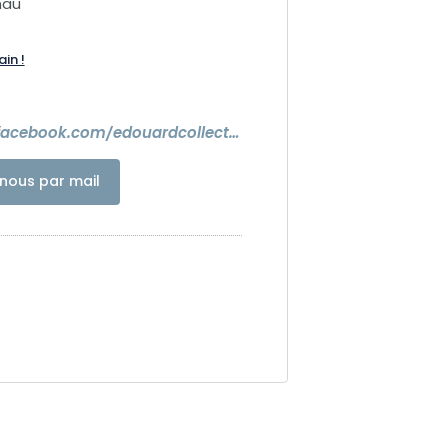
nau
ain !
https://www.facebook.com/edouardcollection/?locale=fr_FR
nous par mail