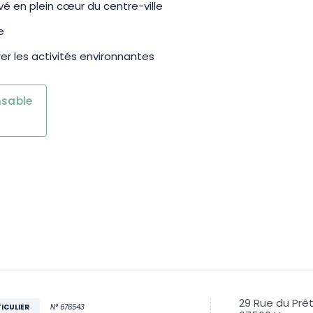
a randonnée ou encore la pêche.
 en plein cœur du centre-ville
e
ente ou d’aventure, ce séjour à
er les activités environnantes
uniques à partager. Réservez
nsable
29 Rue du Prê
ICULIER
N° 676543