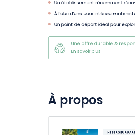
proposées aux alentours, telles que l
Un établissement récemment rénové
À l’abri d’une cour intérieure intimist
Ainsi, que vous soyez en quête de dét
Un point de départ idéal pour explor
Haguenau vous garantit des moments 
dès maintenant !
Une offre durable & respo
En savoir plus
À propos
HÉBERGEUR PART