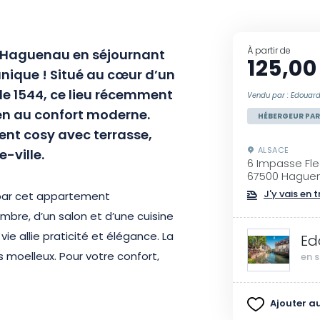
À partir de
e Haguenau en séjournant
125,00
ique ! Situé au cœur d’un
e 1544, ce lieu récemment
Vendu par : Edouard
ien au confort moderne.
HÉBERGEUR PAR
ent cosy avec terrasse,
ALSACE
e-ville.
6 Impasse Fle
67500 Hague
J'y vais en t
 par cet appartement
mbre, d’un salon et d’une cuisine
e allie praticité et élégance. La
Ed
s moelleux. Pour votre confort,
en s
ut le linge de maison est mis à
e privée vous garantissent une
Ajouter au
éjour.