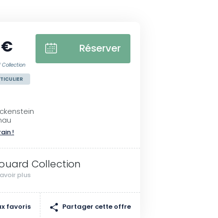
 €
Réserver
 Collection
TICULIER
ckenstein
nau
rain !
ouard Collection
avoir plus
Partager cette offre
x favoris