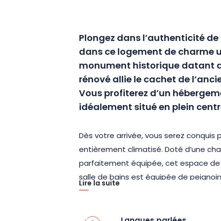
Plongez dans l’authenticité d
dans ce logement de charme un
monument historique datant d
rénové allie le cachet de l’anc
Vous profiterez d’un hébergem
idéalement situé en plein centr
Dès votre arrivée, vous serez conquis
entièrement climatisé. Doté d’une cha
parfaitement équipée, cet espace de vi
salle de bains est équipée de peignoir
Lire la suite
les lits sont faits à votre arrivée et to
disposition. L’insonorisation et l’entré
intimité totale tout au long de votre s