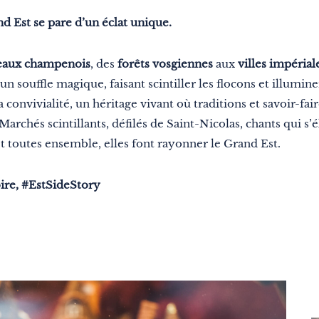
nd Est se pare d’un éclat unique.
eaux champenois
, des
forêts vosgiennes
aux
villes impérial
souffle magique, faisant scintiller les flocons et illuminer 
a convivialité, un héritage vivant où traditions et savoir-fa
archés scintillants, défilés de Saint-Nicolas, chants qui s’
 toutes ensemble, elles font rayonner le Grand Est.
oire, #EstSideStory