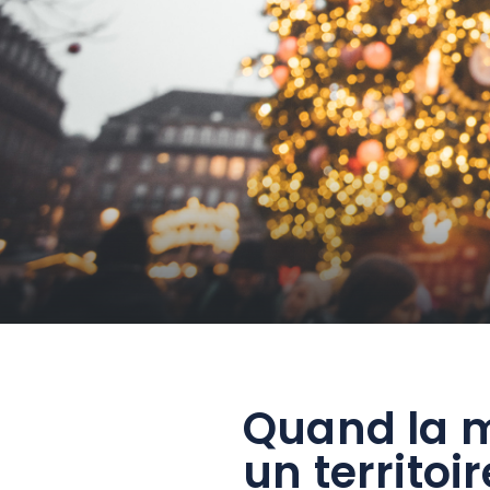
Thématiques
Formats
Explore Grand Est
Quand la m
Été
un territoir
En famille