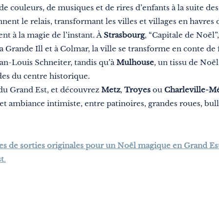
 de couleurs, de musiques et de rires d’enfants à la suite de
nt le relais, transformant les villes et villages en havres d
nt à la magie de l’instant. À
Strasbourg
, “Capitale de Noël
a Grande Ill et à Colmar, la ville se transforme en conte de 
an-Louis Schneiter, tandis qu’à
Mulhouse
, un tissu de Noël
des du centre historique.
du Grand Est, et découvrez
Metz
,
Troyes
ou
Charleville-M
et ambiance intimiste, entre patinoires, grandes roues, bul
es de sorties originales pour un Noël magique en Grand Es
t
.