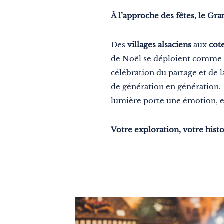
À deux
À l’approche des fêtes, le Gra
Nature
Des
villages alsaciens
aux
cot
Montagne
de Noël se déploient comme un 
En ville
célébration du partage et de l
de génération en génération. M
Insolite
lumière porte une émotion, et
Gastronomie
Bien-être
Votre exploration, votre hist
Culture et patrimoine
Savoir-faire
Voyage responsable
Excellence