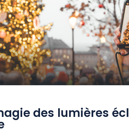
agie des lumières écl
e