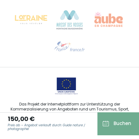
Château Kiener – 24 rue de Verdun
68000 COLMAR
Hilfe erwünscht?
Sprechen Sie uns per E-Mail an
Das Projekt der Internetplattform zur Unterstützung der
Kommerzialisierung von Angeboten rund um Tourismus, Sport,
Kultur und Weintourismus in der Region Grand Est wurde im
150,00 €
Rahmen der Maßnahmen der Europäischen Union zur
Buchen
Abfederung der COVID-19-Pandemie vom Europäischen Fonds
Preis ab – Angebot verkauft durch: Guide nature /
für regionale Entwicklung (EFRE) finanziert.
photographie