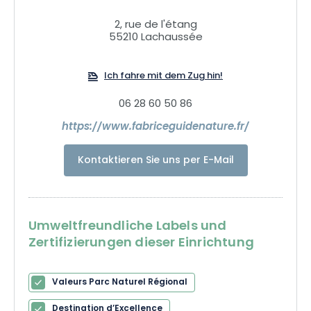
Gelegenheit, den faunistischen und floristischen Reichtum
der Feuchtgebiete zu entdecken. Für Naturliebhaber und
2, rue de l'étang
angehende oder erfahrene Fotografen, die ihre Fähigkeiten
55210 Lachaussée
perfektionieren möchten, organisiere ich individuell
zugeschnittene Kurse und Ausflüge im Wandermodus oder
Ich fahre mit dem Zug hin!
mit dem Boot (schwimmendes Affut).
06 28 60 50 86
https://www.fabriceguidenature.fr/
Kontaktieren Sie uns per E-Mail
Umweltfreundliche Labels und
Zertifizierungen dieser Einrichtung
Valeurs Parc Naturel Régional
Destination d’Excellence