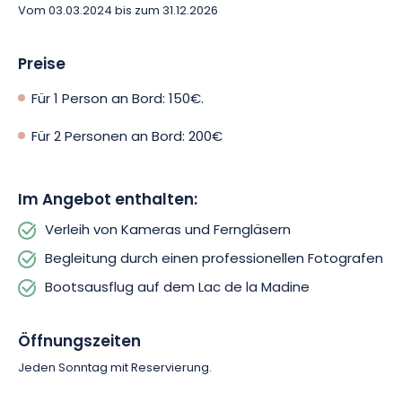
Vom 03.03.2024 bis zum 31.12.2026
Begleiten Sie Fabrice auf ein außergewöhnliches
Fotoabenteuer am Lac de Madine, wo die Leidenschaft für die
Fotografie und die Natur aufeinandertreffen, um schöne
Preise
Erinnerungen zu schaffen!
Für 1 Person an Bord: 150€.
Für 2 Personen an Bord: 200€
Im Angebot enthalten:
Verleih von Kameras und Ferngläsern
Begleitung durch einen professionellen Fotografen
Bootsausflug auf dem Lac de la Madine
Öffnungszeiten
Jeden Sonntag mit Reservierung.