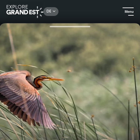
Rechercher un lieu, une activité...
DE
Menu
Sehenswertes in der Region Grand Est
Ausflüge
1/2-tägige Fototour mit dem Boot