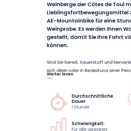
Weinberge der Côtes de Toul m
Lieblingsfortbewegungsmittel zu
AE-Mountainbike für eine Stun
Weinprobe. Es werden Ihnen W
gestellt, damit Sie Ihre Fahrt
können.
Sind Sie bereit, Sauerstoff und Nerven
sich allein oder in Begleitung einer Pers
Weiter lesen
ein wunderschönes Mountainbike von M
Lothringen hergestellt wird - und erku
Landschaften. Höhenunterschiede, b
Durchschnittliche
Dauer
anspruchsvollere Pfade für die Sportlic
1 Stunde
Weinberge des Familienweinguts Lelièvr
von über 20 km²!
Schwierigkeit:
Für alle geeignet