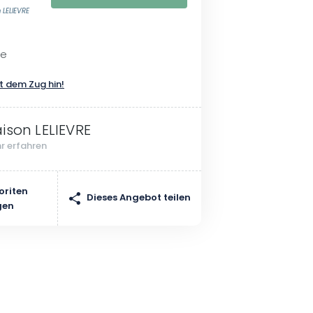
 LELIEVRE
re
t dem Zug hin!
ison LELIEVRE
r erfahren
oriten
Dieses Angebot teilen
gen