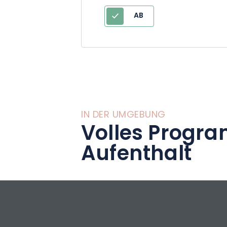
das auf einer To
AB
elektrischen Mou
Weinprobe basiert
IN DER UMGEBUNG
Volles Progra
Aufenthalt