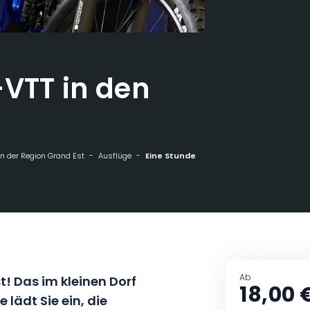
-VTT in den
n der Region Grand Est
Ausflüge
Eine Stunde E-VTT in den Côtes de Toul
Ab
 Das im kleinen Dorf
18,00 
 lädt Sie ein, die