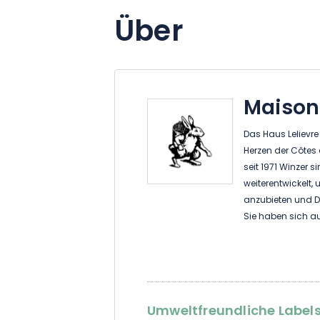
Über
Maison
Das Haus Lelievre
Herzen der Côtes d
seit 1971 Winzer
weiterentwickelt, 
anzubieten und De
Sie haben sich au
önotouristischen 
der Region Côtes 
entdecken. Die wi
Weingut ist die B
Weinprobe.
Umweltfreundliche Labels 
Seit kurzem haben