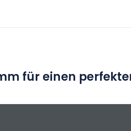
ur durch die Weinberge mit einem
ntainbike und einer anschließenden
!
mm für einen perfekte