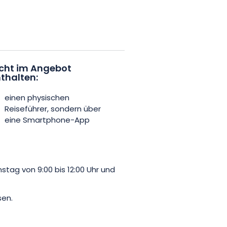
Lucey zu den 8 Dörfern der AOC
iet des Hauses Lelièvre
ieser Dörfer. Nämlich Blénod-les-
e das Vergnügen, Cuvées zu
roirs stammen. Die Cuvées
cht im Angebot
thalten:
umgestellt hat, ohne dabei sein
einen physischen
Reiseführer, sondern über
eine Smartphone-App
ag von 9:00 bis 12:00 Uhr und
sen.