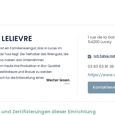
 LELIEVRE
1 rue de la Ga
54200 Lucey
 ist ein Familienweingut, das in Lucey im
e Toul liegt. Die Teilhaber des Weinguts, die
Ich fahre mi
 sind, haben das Unternehmen
um heute ihre Produktion in Bio-Qualität
03 83 63 81 36
stillateure und Brauer zu werden.
https://www.v
ch für die Entwicklung eines
Weiter lesen
Angebots entschieden, um die Attraktivität
Kontaktiere
de Toul zu steigern und sie für sich zu
chtigste önotouristische Aktivität auf dem
esichtigung des Weinkellers und die
und Zertifizierungen dieser Einrichtung
 die Winzer ein neues Angebot eingeführt,