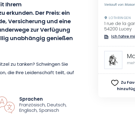
it Ihrem
Verkauft von: Maison
 erkunden. Der Preis: ein
LOTHRINGEN
de, Versicherung und eine
1 rue de la ga
anderwege zur Verfügung
54200 Lucey
Ich fahre mi
 völlig unabhängig genießen
Ma
meh
kitzel zu tanken? Schwingen Sie
on, die Ihre Leidenschaft teilt, auf
oustache Bike - das in
Zu Fav
hinzufü
nden Sie authentische
efahrbare Wege und
Sprachen
Französisch, Deutsch,
hsten. So präsentieren sich die
Englisch, Spanisch
e. Und das alles auf einer Fläche