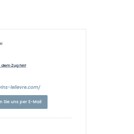
re
t dem Zug hin!
ins-lelievre.com/
n Sie uns per E-Mail