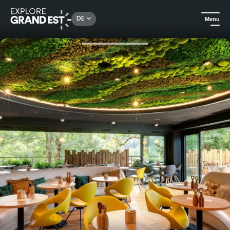
Rechercher un lieu, une activité...
DE
Menu
Sehenswertes in der Region Grand Est
Für gehobene Ansprüche
Geschenkgutschein : Aufenthalt Parenthèse Détente 1 Nacht in La Chenaudière