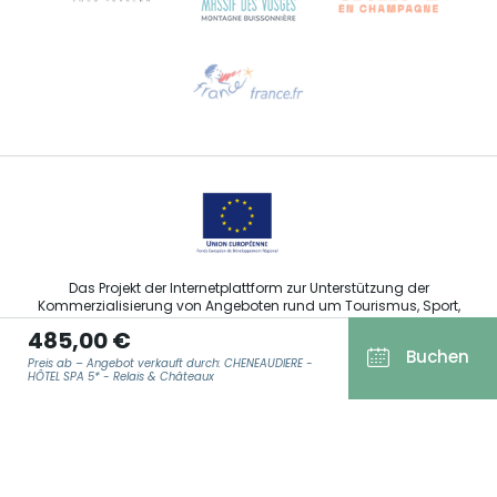
Hilfe erwünscht?
Sprechen Sie uns per E-Mail an
Das Projekt der Internetplattform zur Unterstützung der
Kommerzialisierung von Angeboten rund um Tourismus, Sport,
Kultur und Weintourismus in der Region Grand Est wurde im
485,00 €
Rahmen der Maßnahmen der Europäischen Union zur
Buchen
Abfederung der COVID-19-Pandemie vom Europäischen Fonds
Preis ab – Angebot verkauft durch: CHENEAUDIÈRE -
für regionale Entwicklung (EFRE) finanziert.
HÔTEL SPA 5* - Relais & Châteaux
E-MAIL ADRESSE
*