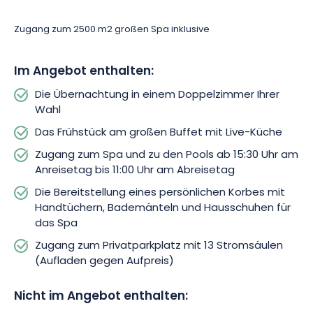
Buffet, wo die Live-Küche Ihr Frühstück in ein kulinarisches
Spektakel verwandeln wird. Aber auch Zugang zum Spa und
Zugang zum 2500 m2 großen Spa inklusive
den Pools ab 15:30 Uhr am Anreisetag bis 11:00 Uhr am
Abreisetag.
Im Angebot enthalten:
Ihre Sinne werden angeregt, sobald Sie die Schwelle zum Spa
Die Übernachtung in einem Doppelzimmer Ihrer
überschreiten. In einem persönlichen Korb finden Sie
Wahl
Accessoires, die für Ihren Komfort gedacht sind, darunter
Das Frühstück am großen Buffet mit Live-Küche
Handtücher, Bademäntel und Hausschuhe. Tauchen Sie dann
in den 2500 m² großen Wellnessbereich ein und lassen Sie
Zugang zum Spa und zu den Pools ab 15:30 Uhr am
sich einfach treiben! 4 Schwimmbäder, 5 Saunen, ein
Anreisetag bis 11:00 Uhr am Abreisetag
Hammam-Tepidarium, ein Nordisches Bad, Erlebnisduschen,
Die Bereitstellung eines persönlichen Korbes mit
Sprudelstrände und hängende Ruhenester sorgen für
Handtüchern, Bademänteln und Hausschuhen für
absolute Entspannung.
das Spa
Zugang zum Privatparkplatz mit 13 Stromsäulen
Nutzen Sie auch die Terrasse, um sich an der frischen Luft zu
(Aufladen gegen Aufpreis)
entspannen. Verbinden Sie sich, wenn Sie möchten, mit dem
WLAN, um Ihre Momente mit anderen zu teilen, und stellen Sie
Nicht im Angebot enthalten:
Ihr Fahrzeug sicher auf dem kostenlosen Parkplatz ab. Und
wenn Sie mit Ihrem Elektrofahrzeug kommen, sollten Sie