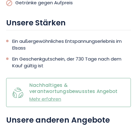
Getränke gegen Aufpreis
wissen, dass vor Ort 13 Ladestationen für Elektrofahrzeuge zur
Verfügung stehen (Aufladen gegen Aufpreis).
Unsere Stärken
Worauf warten Sie also noch? Buchen Sie jetzt Ihre Auszeit in
La Cheneaudière und tauchen Sie gemeinsam in diese Oase
Ein außergewöhnliches Entspannungserlebnis im
des Wohlbefindens ein! Dieser Geschenkgutschein ist bis zu
Elsass
730 Tage nach dem Kauf gültig und kann verschenkt oder
selbst gekauft werden.
Ein Geschenkgutschein, der 730 Tage nach dem
Kauf gültig ist
Nachhaltiges &
verantwortungsbewusstes Angebot
Mehr erfahren
Unsere anderen Angebote