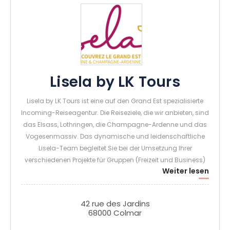
Lisela by LK Tours
Lisela by LK Tours ist eine auf den Grand Est spezialisierte
Incoming-Reiseagentur. Die Reiseziele, die wir anbieten, sind
das Elsass, Lothringen, die Champagne-Ardenne und das
Vogesenmassiv. Das dynamische und leidenschaftliche
Lisela-Team begleitet Sie bei der Umsetzung Ihrer
verschiedenen Projekte für Gruppen (Freizeit und Business)
Weiter lesen
und Einzelpersonen (Duo, Familie, Freunde). Zusätzlich zu
unseren "Erstentdecker"-Touren können wir dank unserer
Ortskenntnisse auch thematische Aufenthalte oder Touren
42 rue des Jardins
anbieten (Wein und Gastronomie, Kulturerbe und Know-
68000 Colmar
how, Ungewöhnliches, Natur und Sport...).