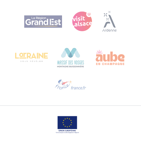
Agence Régionale du Tourisme Grand Est
Bureau de Colmar (Hauptverwaltung)
Château Kiener – 24 rue de Verdun
68000 COLMAR
Hilfe erwünscht?
Sprechen Sie uns per E-Mail an