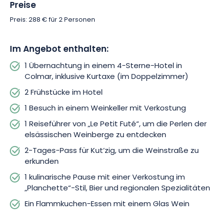
Gassen säumen. Und lassen Sie sich von den majestätischen
Preise
historischen Bauwerken beeindrucken, wie den romanischen
Preis: 288 € für 2 Personen
und gotischen Kirchen sowie den Schlössern und Festungen,
die über den Weinbergen thronen.
Im Angebot enthalten:
1 Übernachtung in einem 4-Sterne-Hotel in
Colmar, inklusive Kurtaxe (im Doppelzimmer)
2 Frühstücke im Hotel
1 Besuch in einem Weinkeller mit Verkostung
1 Reiseführer von „Le Petit Futé“, um die Perlen der
elsässischen Weinberge zu entdecken
2-Tages-Pass für Kut’zig, um die Weinstraße zu
erkunden
1 kulinarische Pause mit einer Verkostung im
„Planchette“-Stil, Bier und regionalen Spezialitäten
Ein Flammkuchen-Essen mit einem Glas Wein