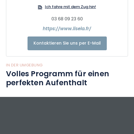
Ich fahre mit dem Zug hin!
Wir bieten auch neuartige Geschenkpakete in den
schönsten Städten des Grand Est und Mikroabenteuer, die
03 68 09 23 60
zu 100 % lokal und ökologisch verantwortungsvoll sind!
https://www.lisela.fr/
Gehen Sie mit Lisela sofort auf Entdeckungsreise durch den
Grand Est!
Kontaktieren Sie uns per E-Mail
IN DER UMGEBUNG
Volles Programm für einen
perfekten Aufenthalt