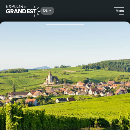
Rechercher un lieu, une activité...
DE
Menu
Sehenswertes in der Region Grand Est
Urlaubsideen
Geschenkset - Roadtrip auf der elsässischen Weinstraße