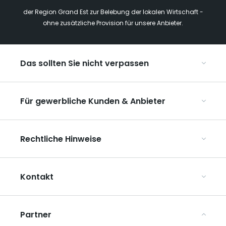
der Region Grand Est zur Belebung der lokalen Wirtschaft -
ohne zusätzliche Provision für unsere Anbieter.
Das sollten Sie nicht verpassen
Mit Kindern in der Region Grand Est
Für gewerbliche Kunden & Anbieter
Die Weihnachtsmärkte im Grand Est
Ribeauvillé, zwischen Weinbergen und Bergen
Organisieren Sie Ihre Kongresse und Seminare
Unsere UNESCO-Welterbestätten
Rechtliche Hinweise
Organisieren Sie Ihre Gruppenreisen
Im Weinbaugebiet Champagne
ART GE kennenlernen
Allgemeine Nutzungsbedingungen
Mediaroom
Kontakt
Datenschutzbestimmungen
Rechtliche Hinweise
Partner