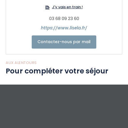
gastronomie, patrimoine et savoir-faire, insolite, nature et
J'y vais en train !
sport…).
03 68 09 23 60
Nous proposons également des coffrets cadeaux inédites
https://www.lisela.fr/
dans les plus belles villes du Grand Est et des micro-
aventures 100% locales et éco-responsables !
Contactez-nous par mail
Partez sans plus attendre à la découverte du Grand Est
avec Lisela !
AUX ALENTOURS
Pour compléter votre séjour