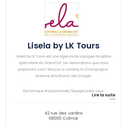
Lisela by LK Tours
Lisela by LK Tours est une agence de voyages réceptive
spécialiste du Grand Est. Les destinations que nous
proposons sont l’Alsace, la Lorraine, la Champagne-
Ardenne et le Massif des Vosges.
Dynamique et passionnée, l’équipe Lisela vous
Lire la suite
accompagnera dans la réalisation de vos différents
projets pour les groupes (loisirs et affaires) et les particuliers
(duo, famille, amis). En plus de nos circuits « première
42 rue des Jardins
découverte », notre connaissance du terrain nous permet
68000 Colmar
de proposer des séjours ou circuits thématiques (vins et