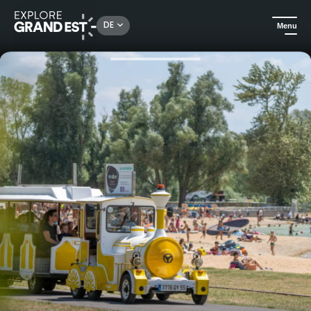
Rechercher un lieu, une activité...
DE
Menu
Sehenswertes in der Region Grand Est
Ausflüge
Viele Aktivitäten am Lac de Madine