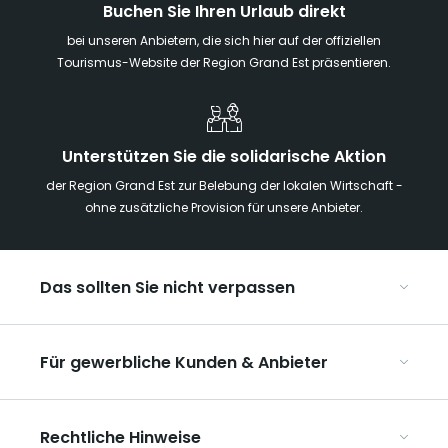
Buchen Sie Ihren Urlaub direkt
bei unseren Anbietern, die sich hier auf der offiziellen
Tourismus-Website der Region Grand Est präsentieren.
Unterstützen Sie die solidarische Aktion
der Region Grand Est zur Belebung der lokalen Wirtschaft -
ohne zusätzliche Provision für unsere Anbieter.
Das sollten Sie nicht verpassen
Mit Kindern in der Region Grand Est
Für gewerbliche Kunden & Anbieter
Die Weihnachtsmärkte im Grand Est
Ribeauvillé, zwischen Weinbergen und Bergen
Organisieren Sie Ihre Kongresse und Seminare
Unsere UNESCO-Welterbestätten
Rechtliche Hinweise
Organisieren Sie Ihre Gruppenreisen