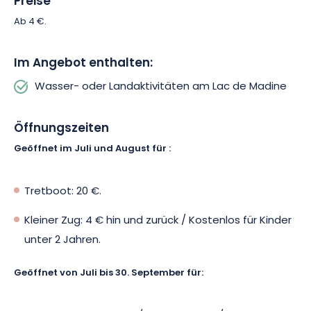
Preise
praktika.
Ab 4 €.
Tretboot, Kanu, Paddelboot, Katamaran,
Im Angebot enthalten:
Ausflugsboot.
Wasser- oder Landaktivitäten am Lac de Madine
Und nutzen Sie den schwimmenden Aqua-Park, um sich in
aller Sicherheit zu amüsieren! Ob allein, mit Freunden oder der
Öffnungszeiten
ganzen Familie, der Lac de Madine lädt Sie zu Natur-, Sport-
oder Entspannungserlebnissen in einer geschützten
Geöffnet im Juli und August für :
Umgebung ein, die zum Entspannen und Entdecken einlädt.
Tretboot: 20 €.
Kleiner Zug: 4 € hin und zurück / Kostenlos für Kinder
unter 2 Jahren.
Geöffnet von Juli bis 30. September für: