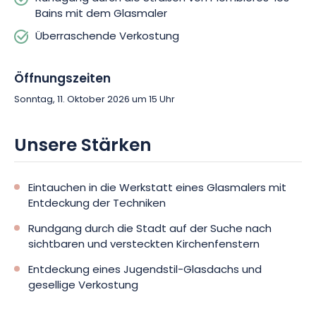
Bains mit dem Glasmaler
geselligen Atmosphäre zu verlängern.
Überraschende Verkostung
Lassen Sie sich von diesem Eintauchen zwischen Kunst und
Kulturerbe überraschen und reservieren Sie sich Ihren Platz,
Öffnungszeiten
um Plombières-les-Bains einmal anders zu entdecken.
Sonntag, 11. Oktober 2026 um 15 Uhr
Unsere Stärken
Eintauchen in die Werkstatt eines Glasmalers mit
Entdeckung der Techniken
Rundgang durch die Stadt auf der Suche nach
sichtbaren und versteckten Kirchenfenstern
Entdeckung eines Jugendstil-Glasdachs und
gesellige Verkostung