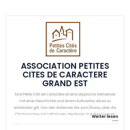
ASSOCIATION PETITES
CITES DE CARACTERE
GRAND EST
Eine Petite Cité de Caractère ist eine atypische Gemeinde
mit einer Geschichte und einem Kulturerbe, die es zu
entdecken gilt. Von den Ardennen bis zum Elsass, über die
Champagne und Lothringen, die Mosel und die Vogesen,
Weiter lesen
erwarten Sie rund 30 Petites Cités de Caractère (kleine
Städte mit Charakter)! Auf dem Programm stehen