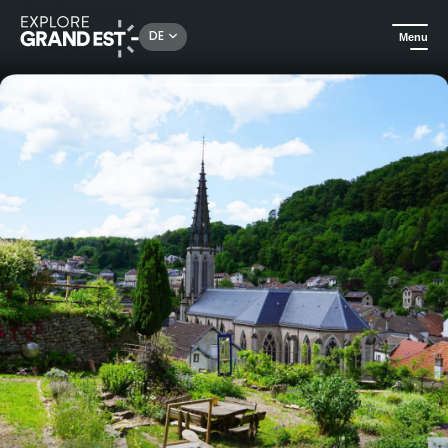
Rechercher un lieu, une activité...
DE
Menu
Sehenswertes in der Region Grand Est
Ausflüge
Dimanche de Caractère® Plombières-les-Bains