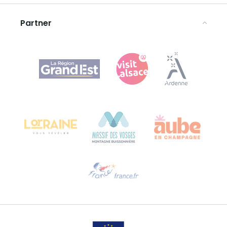
Rechtliche Hinweise
Partner
Agence Régionale du Tourisme Grand Est
Bureau de Colmar (Hauptverwaltung)
Château Kiener – 24 rue de Verdun
68000 COLMAR
Hilfe erwünscht?
Sprechen Sie uns per E-Mail an