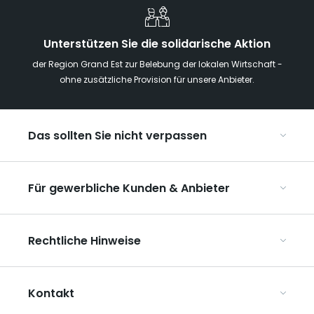
Unterstützen Sie die solidarische Aktion
der Region Grand Est zur Belebung der lokalen Wirtschaft -
ohne zusätzliche Provision für unsere Anbieter.
Das sollten Sie nicht verpassen
Mit Kindern in der Region Grand Est
Für gewerbliche Kunden & Anbieter
Die Weihnachtsmärkte im Grand Est
Ribeauvillé, zwischen Weinbergen und Bergen
Organisieren Sie Ihre Kongresse und Seminare
Unsere UNESCO-Welterbestätten
Rechtliche Hinweise
Organisieren Sie Ihre Gruppenreisen
Im Weinbaugebiet Champagne
ART GE kennenlernen
Allgemeine Nutzungsbedingungen
Mediaroom
Kontakt
Datenschutzbestimmungen