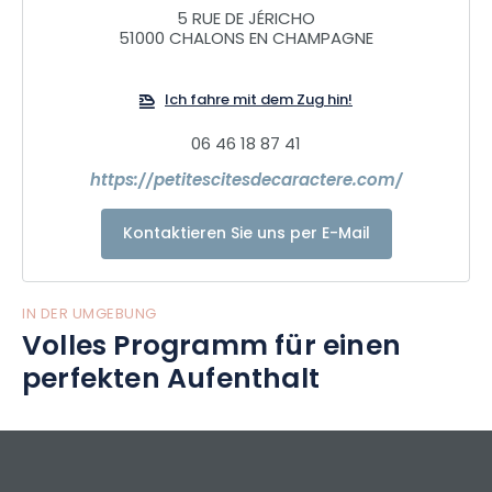
außergewöhnliche Besichtigungen, verborgene Schätze
5 RUE DE JÉRICHO
51000 CHALONS EN CHAMPAGNE
und charaktervolle Veranstaltungen. Nehmen Sie sich die
Zeit, sie zu besuchen, denn die Türen stehen Ihnen offen. Sie
werden dort eine gewisse Lebenskunst zu schätzen wissen.
Ich fahre mit dem Zug hin!
06 46 18 87 41
https://petitescitesdecaractere.com/
Kontaktieren Sie uns per E-Mail
IN DER UMGEBUNG
Volles Programm für einen
perfekten Aufenthalt