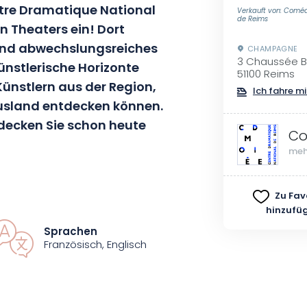
tre Dramatique National
Verkauft von: Comé
de Reims
n Theaters ein! Dort
 und abwechslungsreiches
CHAMPAGNE
3 Chaussée 
nstlerische Horizonte
51100 Reims
ünstlern aus der Region,
Ich fahre mi
usland entdecken können.
tdecken Sie schon heute
Co
meh
rojekte, die von den Künstlern der
Zu Fav
iesen Ort zu einem
hinzufü
reich. Seit Chloé Dabert 2019 die
Sprachen
e in das Projekt insbesondere
Französisch, Englisch
stücke integriert, die lebende
inden.