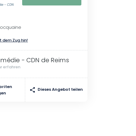
die - CDN
Bocquaine
t dem Zug hin!
médie - CDN de Reims
r erfahren
oriten
Dieses Angebot teilen
gen