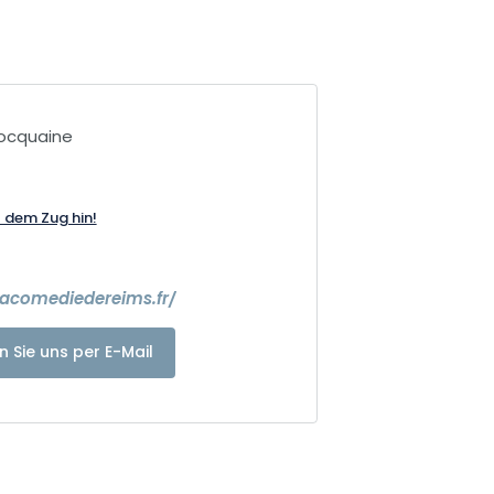
ocquaine
t dem Zug hin!
lacomediedereims.fr/
n Sie uns per E-Mail