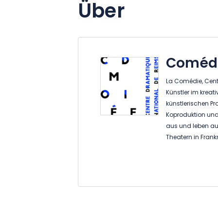
Über
Comédi
La Comédie, Cent
Künstler im kreativ
künstlerischen Pro
Koproduktion und 
aus und leben auf
Theatern in Frank