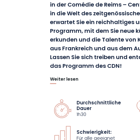
in der Comédie de Reims – Cen
in die Welt des zeitgenössische
erwartet Sie ein reichhaltiges
Programm, mit dem Sie neue kü
erkunden und die Talente von K
aus Frankreich und aus dem A
Lassen Sie sich treiben und en
das Programm des CDN!
Weiter lesen
Die Einzigartigkeit der künstlerischen P
La Comédie getragen werden, macht d
emblematischen Ort der Kultur in Frank
Durchschnittliche
Dauer
Leitung des CDN übernommen hat, wurd
1h30
ein Programm zeitgenössischer Theater
Kunst und Innovation miteinander verb
Schwierigkeit:
Für alle geeignet