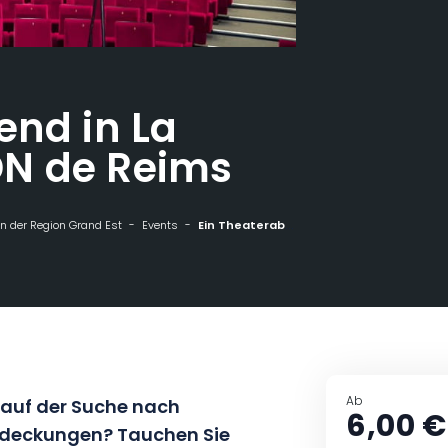
end in La
N de Reims
n der Region Grand Est
Events
Ein Theaterabend in La Comédie - CDN de Reims
Ab
 auf der Suche nach
6,00 €
ntdeckungen? Tauchen Sie