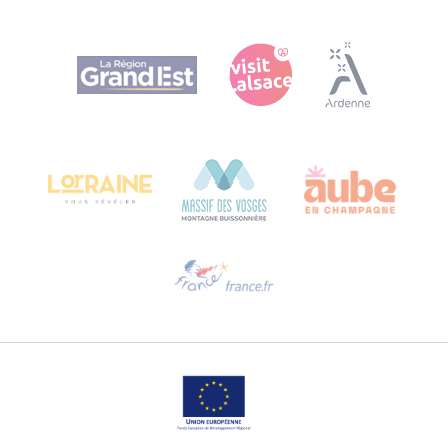
Agence Régionale du Tourisme Grand Est
Bureau de Colmar (Hauptverwaltung)
Château Kiener – 24 rue de Verdun
68000 COLMAR
Hilfe erwünscht?
Sprechen Sie uns per E-Mail an