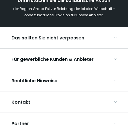
Unterstützen Sie die solidarische Aktion
der Region Grand Est zur Belebung der lokalen Wirtschaft -
ohne zusätzliche Provision für unsere Anbieter.
Das sollten Sie nicht verpassen
Mit Kindern in der Region Grand Est
Für gewerbliche Kunden & Anbieter
Die Weihnachtsmärkte im Grand Est
Ribeauvillé, zwischen Weinbergen und Bergen
Organisieren Sie Ihre Kongresse und Seminare
Unsere UNESCO-Welterbestätten
Rechtliche Hinweise
Organisieren Sie Ihre Gruppenreisen
Im Weinbaugebiet Champagne
ART GE kennenlernen
Allgemeine Nutzungsbedingungen
Mediaroom
Kontakt
Datenschutzbestimmungen
Rechtliche Hinweise
Partner