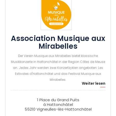
unvergessliches Musikerlebnis im Herzen des Departements
Meuse!
Association Musique aux
Mirabelles
Der Verein Musique aux Mirabelles bietet klassische
Musikkonzerte in Hattonchâtel in der Region Côtes de Meuse
an. Jedes Jahr werden zwei Konzertzyklen angeboten: Les
Estivales d'Hattonchâtel und das Festival Musique aux
Mirabelles.
Weiter lesen
Der Verein möchte im ländlichen Raum außergewöhnliche
Konzerte anbieten, die für alle zugänglich sind.
1 Place du Grand Puits
à Hattonchâtel
55210 Vigneulles-lès-Hattonchâtel