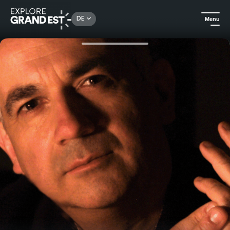
Rechercher un lieu, une activité...
DE
Menu
Sehenswertes in der Region Grand Est
Events
Festival „Musique aux Mirabelles“ – 8 außergewöhnliche Konzerte