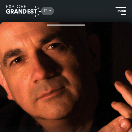
Rechercher un lieu, une activité...
IT
Menu
Homepage
Arte e cultura
Festival "Musique aux Mirabelles" - 8 concerti straordinari